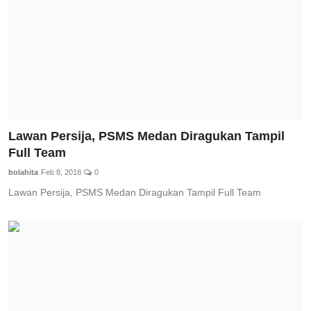
Lawan Persija, PSMS Medan Diragukan Tampil
Full Team
bolahita
Feb 8, 2018
0
Lawan Persija, PSMS Medan Diragukan Tampil Full Team