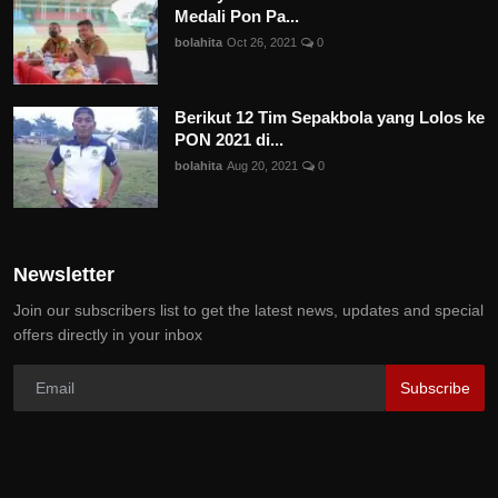
Medali Pon Pa...
bolahita
Oct 26, 2021
0
Berikut 12 Tim Sepakbola yang Lolos ke
PON 2021 di...
bolahita
Aug 20, 2021
0
Newsletter
Join our subscribers list to get the latest news, updates and special
offers directly in your inbox
Subscribe