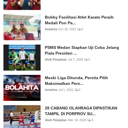
Bobby Fasilitasi Atlet Karate Peraih
Medali Pon Pa...
bolahita
Oct 26, 2021
0
PSMS Medan Siapkan Uji Coba Jelang
Piala Presiden ...
Abdi Panjaitan
Jul 7, 2026
0
Meski Liga Ditunda, Persita Pilih
Maksimalkan Pers...
bolahita
Jul 1, 2021
0
28 CABANG OLAHRAGA DIPASTIKAN
TAMPIL DI PORPROV SU...
Abdi Panjaitan
Mar 16, 2026
0