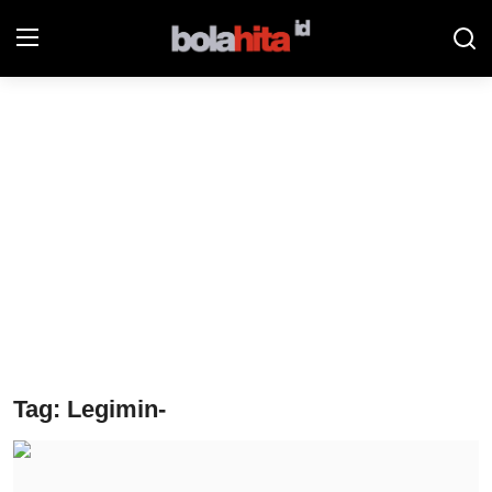
Home
Bolahita
Info Sumut
All Sports
Sepak Bola
Sosok
Tag: Legimin-
Futsalhita
Sportainment