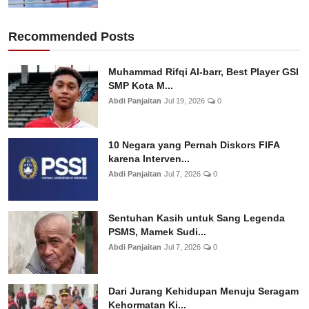
Recommended Posts
Muhammad Rifqi Al-barr, Best Player GSI
SMP Kota M...
Abdi Panjaitan
Jul 19, 2026
0
10 Negara yang Pernah Diskors FIFA
karena Interven...
Abdi Panjaitan
Jul 7, 2026
0
Sentuhan Kasih untuk Sang Legenda
PSMS, Mamek Sudi...
Abdi Panjaitan
Jul 7, 2026
0
Dari Jurang Kehidupan Menuju Seragam
Kehormatan Ki...