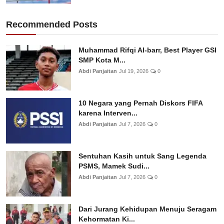
Recommended Posts
Muhammad Rifqi Al-barr, Best Player GSI
SMP Kota M...
Abdi Panjaitan
Jul 19, 2026
0
10 Negara yang Pernah Diskors FIFA
karena Interven...
Abdi Panjaitan
Jul 7, 2026
0
Sentuhan Kasih untuk Sang Legenda
PSMS, Mamek Sudi...
Abdi Panjaitan
Jul 7, 2026
0
Dari Jurang Kehidupan Menuju Seragam
Kehormatan Ki...