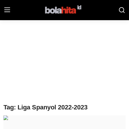
Home
Bolahita
Info Sumut
All Sports
Sepak Bola
Sosok
Tag: Liga Spanyol 2022-2023
Futsalhita
Sportainment