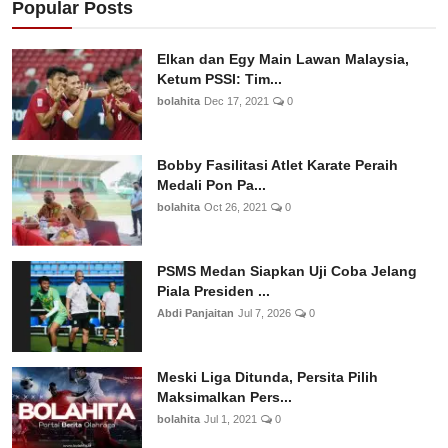
Popular Posts
Elkan dan Egy Main Lawan Malaysia,
Ketum PSSI: Tim...
bolahita
Dec 17, 2021
0
Bobby Fasilitasi Atlet Karate Peraih
Medali Pon Pa...
bolahita
Oct 26, 2021
0
PSMS Medan Siapkan Uji Coba Jelang
Piala Presiden ...
Abdi Panjaitan
Jul 7, 2026
0
Meski Liga Ditunda, Persita Pilih
Maksimalkan Pers...
bolahita
Jul 1, 2021
0