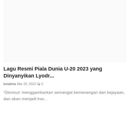
Total Sports
Contact
Pedoman Media Siber
Lagu Resmi Piala Dunia U-20 2023 yang
Dinyanyikan Lyodr...
bolahita
Mar 25, 2023
0
'Glorious' menggambarkan semangat kemenangan dan kejayaan,
dan akan menjadi trac...