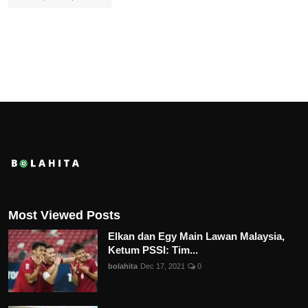
Most Viewed Posts
Elkan dan Egy Main Lawan Malaysia,
Ketum PSSI: Tim...
bolahita
Dec 17, 2021
0