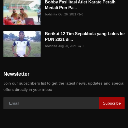
Bobby Fasilitasi Atlet Karate Peraih
Medali Pon Pa...
bolahita
Oct 26, 2021
0
Berikut 12 Tim Sepakbola yang Lolos ke
PON 2021 di...
bolahita
Aug 20, 2021
0
Newsletter
Join our subscribers list to get the latest news, updates and special
offers directly in your inbox
Subscribe