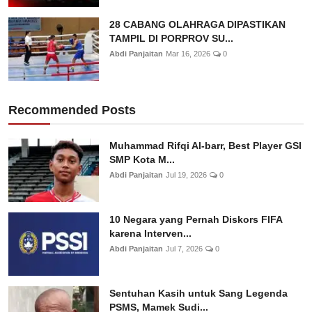
28 CABANG OLAHRAGA DIPASTIKAN
TAMPIL DI PORPROV SU...
Abdi Panjaitan
Mar 16, 2026
0
Recommended Posts
Muhammad Rifqi Al-barr, Best Player GSI
SMP Kota M...
Abdi Panjaitan
Jul 19, 2026
0
10 Negara yang Pernah Diskors FIFA
karena Interven...
Abdi Panjaitan
Jul 7, 2026
0
Sentuhan Kasih untuk Sang Legenda
PSMS, Mamek Sudi...