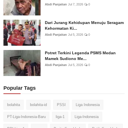
Abdi Panjaitan
Jul 7, 2026
0
Dari Jurang Kehidupan Menuju Seragam
Kehormatan Ki...
Abdi Panjaitan
Jul 5, 2026
0
Potret Terkini Legenda PSMS Medan
Mamek Sudiono Me...
Abdi Panjaitan
Jul 5, 2026
0
Popular Tags
bolahita
bolahita-id
PSSI
Liga Indonesia
PT-Liga-Indonesia-Baru
liga-1
Liga-Indonesia