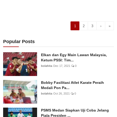
1
2
3
›
»
Popular Posts
Elkan dan Egy Main Lawan Malaysia,
Ketum PSSI: Tim...
bolahita
Dec 17, 2021
0
Bobby Fasilitasi Atlet Karate Peraih
Medali Pon Pa...
bolahita
Oct 26, 2021
0
PSMS Medan Siapkan Uji Coba Jelang
Piala Presiden ...