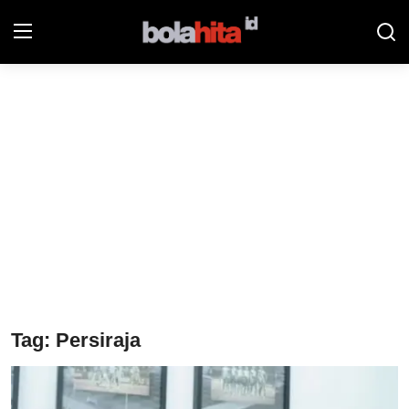
Home
Bolahita
Info Sumut
All Sports
Sepak Bola
Sosok
Tag: Persiraja
Futsalhita
Sportainment