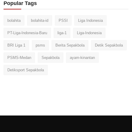
Popular Tags
bolahita
bolahita-id
PSSI
Liga Indonesia
PT-Liga-Indonesia-Baru
liga-1
Liga-Indonesia
BRI Liga 1
psms
Berita Sepakbola
Detik Sepakbola
PSMS-Medan
Sepakbola
ayam-kinantan
Detiksport Sepakbola