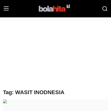
Home
Bolahita
Info Sumut
All Sports
Sepak Bola
Sosok
Tag: WASIT INODNESIA
Futsalhita
Sportainment