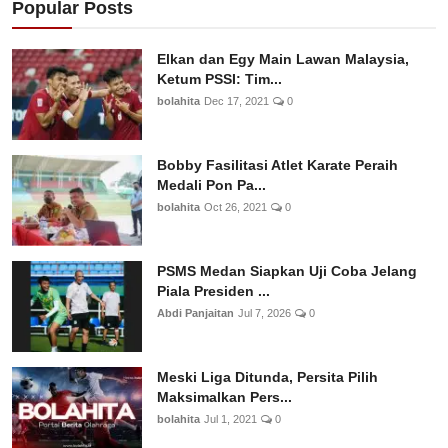
Popular Posts
Elkan dan Egy Main Lawan Malaysia,
Ketum PSSI: Tim...
bolahita
Dec 17, 2021
0
Bobby Fasilitasi Atlet Karate Peraih
Medali Pon Pa...
bolahita
Oct 26, 2021
0
PSMS Medan Siapkan Uji Coba Jelang
Piala Presiden ...
Abdi Panjaitan
Jul 7, 2026
0
Meski Liga Ditunda, Persita Pilih
Maksimalkan Pers...
bolahita
Jul 1, 2021
0