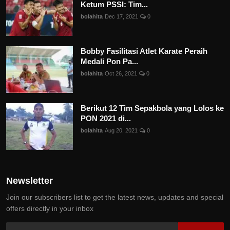
Ketum PSSI: Tim...
bolahita
Dec 17, 2021
0
Bobby Fasilitasi Atlet Karate Peraih
Medali Pon Pa...
bolahita
Oct 26, 2021
0
Berikut 12 Tim Sepakbola yang Lolos ke
PON 2021 di...
bolahita
Aug 20, 2021
0
Newsletter
Join our subscribers list to get the latest news, updates and special
offers directly in your inbox