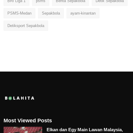
BRI Liga 1
psms
Berita Sepakbola
Detik Sepakbola
PSMS-Medan
Sepakbola
ayam-kinantan
Detiksport Sepakbola
Most Viewed Posts
Elkan dan Egy Main Lawan Malaysia,