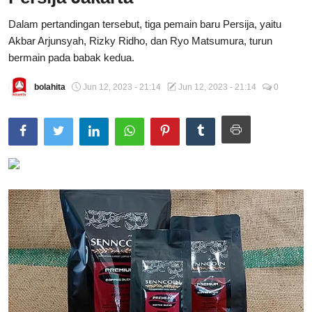
Total Sports
Dalam pertandingan tersebut, tiga pemain baru Persija, yaitu
Akbar Arjunsyah, Rizky Ridho, dan Ryo Matsumura, turun
Contact
bermain pada babak kedua.
Pedoman Media Siber
bolahita
Jun 12, 2023 - 21:14
Jun 12, 2023 - 21:14
0