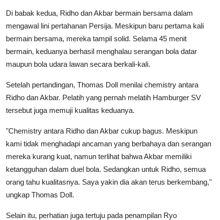
Di babak kedua, Ridho dan Akbar bermain bersama dalam
mengawal lini pertahanan Persija. Meskipun baru pertama kali
bermain bersama, mereka tampil solid. Selama 45 menit
bermain, keduanya berhasil menghalau serangan bola datar
maupun bola udara lawan secara berkali-kali.
Setelah pertandingan, Thomas Doll menilai chemistry antara
Ridho dan Akbar. Pelatih yang pernah melatih Hamburger SV
tersebut juga memuji kualitas keduanya.
"Chemistry antara Ridho dan Akbar cukup bagus. Meskipun
kami tidak menghadapi ancaman yang berbahaya dan serangan
mereka kurang kuat, namun terlihat bahwa Akbar memiliki
ketangguhan dalam duel bola. Sedangkan untuk Ridho, semua
orang tahu kualitasnya. Saya yakin dia akan terus berkembang,"
ungkap Thomas Doll.
Selain itu, perhatian juga tertuju pada penampilan Ryo