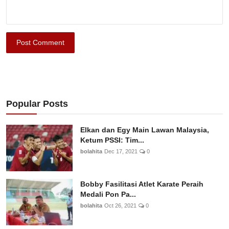
Post Comment
Popular Posts
Elkan dan Egy Main Lawan Malaysia,
Ketum PSSI: Tim...
bolahita
Dec 17, 2021
0
Bobby Fasilitasi Atlet Karate Peraih
Medali Pon Pa...
bolahita
Oct 26, 2021
0