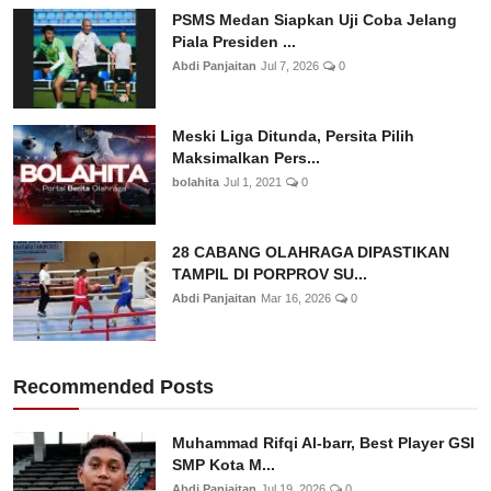
PSMS Medan Siapkan Uji Coba Jelang
Piala Presiden ...
Abdi Panjaitan
Jul 7, 2026
0
Meski Liga Ditunda, Persita Pilih
Maksimalkan Pers...
bolahita
Jul 1, 2021
0
28 CABANG OLAHRAGA DIPASTIKAN
TAMPIL DI PORPROV SU...
Abdi Panjaitan
Mar 16, 2026
0
Recommended Posts
Muhammad Rifqi Al-barr, Best Player GSI
SMP Kota M...
Abdi Panjaitan
Jul 19, 2026
0