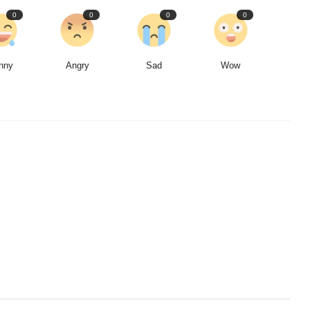
0
0
0
0
nny
Angry
Sad
Wow