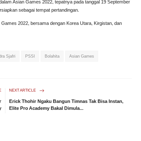
l dalam Asian Games 2022, tepatnya pada tanggal 19 September
ersiapkan sebagai tempat pertandingan.
n Games 2022, bersama dengan Korea Utara, Kirgistan, dan
dra Sjafri
PSSI
Bolahita
Asian Games
E
NEXT ARTICLE
r
Erick Thohir Ngaku Bangun Timnas Tak Bisa Instan,
y
Elite Pro Academy Bakal Dimula...