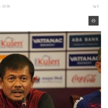
- 10:36
0