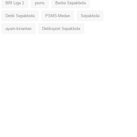
BRI Liga 1
psms
Berita Sepakbola
Detik Sepakbola
PSMS-Medan
Sepakbola
ayam-kinantan
Detiksport Sepakbola