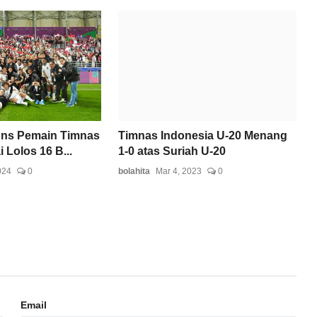
ons Pemain Timnas
Timnas Indonesia U-20 Menang
 Lolos 16 B...
1-0 atas Suriah U-20
024
0
bolahita
Mar 4, 2023
0
Email