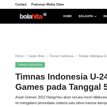
Contact
Pedoman Media Siber
HOME
BOLAHITA
IN
Home
Bolahita
Info Sumut
Home
Sepak Bola
Timnas Indonesia
Timnas Indonesia U
All Sports
TIMNAS INDONESIA
Sepak Bola
Timnas Indonesia U-24
Sosok
Games pada Tanggal 
Futsalhita
Asian Games 2022 Hangzhou akan secara resmi dilaksanak
ini mengalami penundaan selama satu tahun karena damp
Sportainment