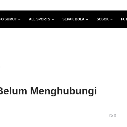
FO SUMUT
ALL SPORTS
SEPAK BOLA
SOSOK
FU
i
 Belum Menghubungi
0