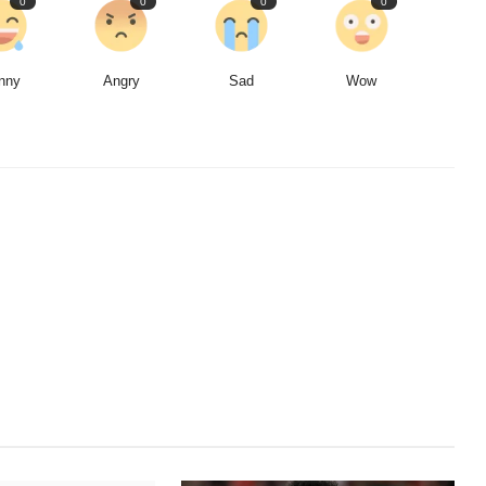
0
0
0
0
nny
Angry
Sad
Wow