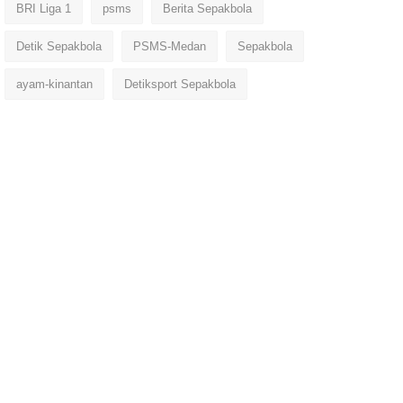
BRI Liga 1
psms
Berita Sepakbola
Detik Sepakbola
PSMS-Medan
Sepakbola
ayam-kinantan
Detiksport Sepakbola