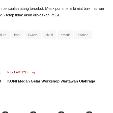
n persoalan utang tersebut. Meskipun memiliki niat baik, namun
SMS
tetap tidak akan diloloskan PSSI.
duta
koni
kwarta
divisi
amatir
asahan
E
NEXT ARTICLE
0
KONI Medan Gelar Workshop Wartawan Olahraga