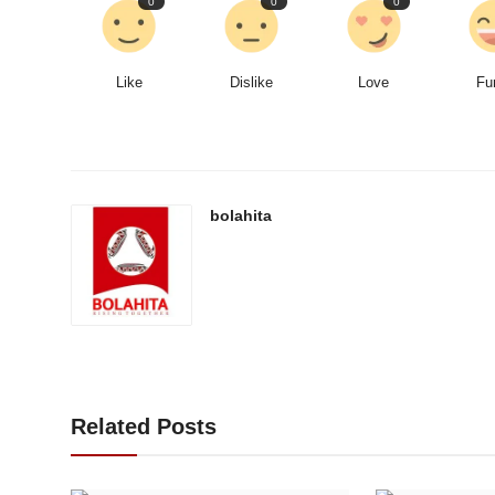
0
0
0
Like
Dislike
Love
Fu
bolahita
Related Posts