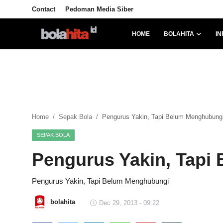
Contact
Pedoman Media Siber
HOME
BOLAHITA
IN
Home
Bolahita
Info Sumut
Home
Sepak Bola
Pengurus Yakin, Tapi Belum Menghubung
All Sports
SEPAK BOLA
Sepak Bola
Pengurus Yakin, Tapi
Sosok
Pengurus Yakin, Tapi Belum Menghubungi
Futsalhita
bolahita
Dec 29, 2013 - 09:22
Sportainment