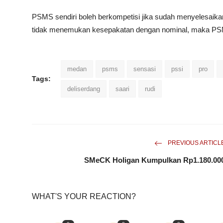
PSMS
sendiri boleh berkompetisi jika sudah menyelesaika
tidak menemukan kesepakatan dengan nominal, maka
P
medan
psms
sensasi
pssi
pro
Tags:
deliserdang
saari
rudi
PREVIOUS ARTICL
SMeCK Holigan Kumpulkan Rp1.180.00
WHAT'S YOUR REACTION?