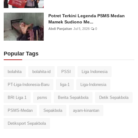
Potret Terkini Legenda PSMS Medan
Mamek Sudiono Me...
Abdi Panjaitan
Jul 5, 2026
0
Popular Tags
bolahita
bolahita-id
PSSI
Liga Indonesia
PT-Liga-Indonesia-Baru
liga-1
Liga-Indonesia
BRI Liga 1
psms
Berita Sepakbola
Detik Sepakbola
PSMS-Medan
Sepakbola
ayam-kinantan
Detiksport Sepakbola