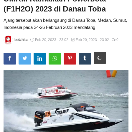
(F1H2O) 2023 di Danau Toba
Total Sports
Ajang tersebut akan berlangsung di Danau Toba, Medan, Sumut,
Contact
Indonesia pada 24-26 Februari 2023 mendatang
Pedoman Media Siber
bolahita
Feb 20, 2023 - 23:02
Feb 20, 2023 - 23:02
0