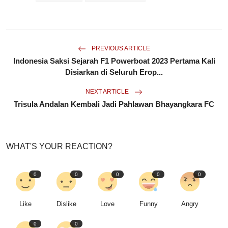
PREVIOUS ARTICLE
Indonesia Saksi Sejarah F1 Powerboat 2023 Pertama Kali
Disiarkan di Seluruh Erop...
NEXT ARTICLE
Trisula Andalan Kembali Jadi Pahlawan Bhayangkara FC
WHAT'S YOUR REACTION?
0
0
0
0
0
Like
Dislike
Love
Funny
Angry
0
0