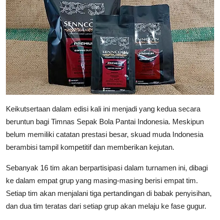
Keikutsertaan dalam edisi kali ini menjadi yang kedua secara
beruntun bagi Timnas Sepak Bola Pantai Indonesia. Meskipun
belum memiliki catatan prestasi besar, skuad muda Indonesia
berambisi tampil kompetitif dan memberikan kejutan.
Sebanyak 16 tim akan berpartisipasi dalam turnamen ini, dibagi
ke dalam empat grup yang masing-masing berisi empat tim.
Setiap tim akan menjalani tiga pertandingan di babak penyisihan,
dan dua tim teratas dari setiap grup akan melaju ke fase gugur.