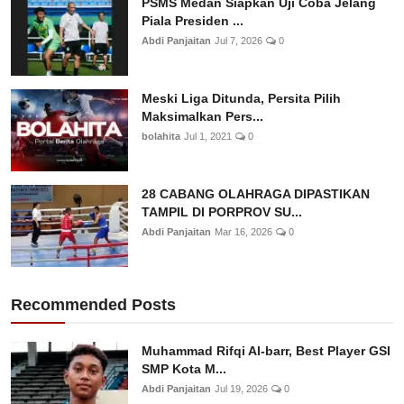
PSMS Medan Siapkan Uji Coba Jelang
Piala Presiden ...
Abdi Panjaitan
Jul 7, 2026
0
Meski Liga Ditunda, Persita Pilih
Maksimalkan Pers...
bolahita
Jul 1, 2021
0
28 CABANG OLAHRAGA DIPASTIKAN
TAMPIL DI PORPROV SU...
Abdi Panjaitan
Mar 16, 2026
0
Recommended Posts
Muhammad Rifqi Al-barr, Best Player GSI
SMP Kota M...
Abdi Panjaitan
Jul 19, 2026
0