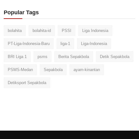
Popular Tags
bolahita
bolahita-id
PSSI
Liga Indonesia
PT-Liga-Indonesia-Baru
liga-1
Liga-Indonesia
BRI Liga 1
psms
Berita Sepakbola
Detik Sepakbola
PSMS-Medan
Sepakbola
ayam-kinantan
Detiksport Sepakbola