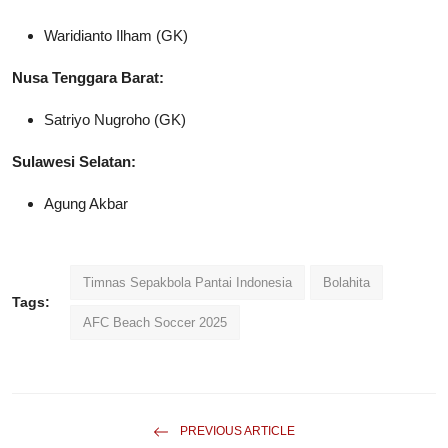
Waridianto Ilham (GK)
Nusa Tenggara Barat:
Satriyo Nugroho (GK)
Sulawesi Selatan:
Agung Akbar
Timnas Sepakbola Pantai Indonesia
Bolahita
Tags:
AFC Beach Soccer 2025
PREVIOUS ARTICLE