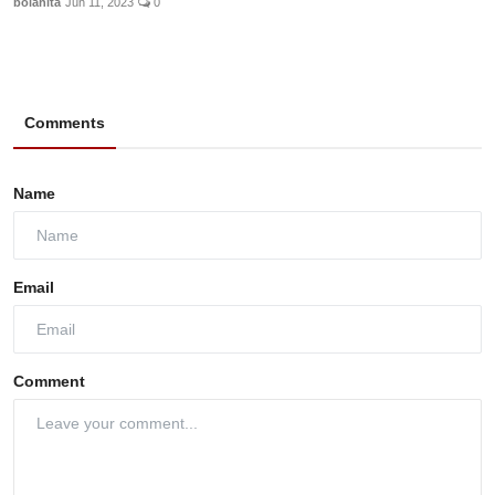
bolahita
Jun 11, 2023
0
Comments
Name
Email
Comment