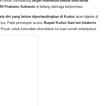
kan untuk mendukung
target Indonesia masuk lima besar
n RI Prabowo Subianto
di bidang olahraga berprestasi.
la diri yang belum dipertandingkan di Kudus
akan digelar di
tnya. Pada penutupan acara,
Bupati Kudus Sam’ani Intakoris
usat, untuk kemudian diserahkan ke tuan rumah selanjutnya.