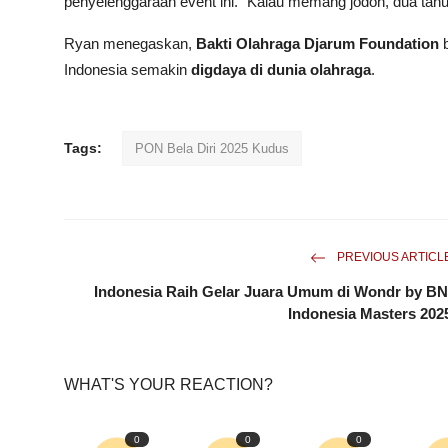
penyelenggaraan event ini. “Kalau memang jodoh, dua tahun l
Ryan menegaskan,
Bakti Olahraga Djarum Foundation
b
Indonesia semakin
digdaya di dunia olahraga
.
Tags:
PON Bela Diri 2025 Kudus
PREVIOUS ARTICL
Indonesia Raih Gelar Juara Umum di Wondr by BN
Indonesia Masters 202
WHAT'S YOUR REACTION?
0
0
0