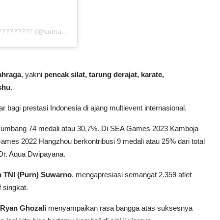
A post shared by ???????????????????? ???????????????????? (@sumut.juara)
ahraga
, yakni
pencak silat, tarung derajat, karate,
shu
.
r bagi prestasi Indonesia di ajang multievent internasional.
nyumbang 74 medali atau 30,7%. Di SEA Games 2023 Kamboja
ames 2022 Hangzhou berkontribusi 9 medali atau 25% dari total
i Dr. Aqua Dwipayana.
 TNI (Purn) Suwarno
, mengapresiasi semangat 2.359 atlet
 singkat.
 Ryan Ghozali
menyampaikan rasa bangga atas suksesnya