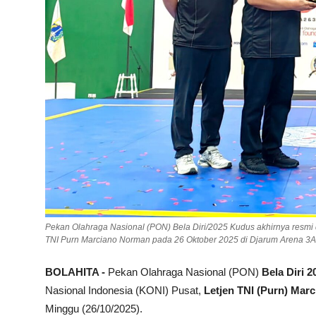
Pekan Olahraga Nasional (PON) Bela Diri/2025 Kudus akhirnya resmi 
TNI Purn Marciano Norman pada 26 Oktober 2025 di Djarum Arena 3A
BOLAHITA -
Pekan Olahraga Nasional (PON)
Bela Diri 
Nasional Indonesia (KONI) Pusat,
Letjen TNI (Purn) Mar
Minggu (26/10/2025).