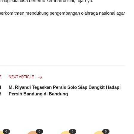
agi kita bisa bertemu kembali di sini,” ujarnya.
erkomitmen mendukung pengembangan olahraga nasional agar
E
NEXT ARTICLE
I
M. Riyandi Tegaskan Persis Solo Siap Bangkit Hadapi
5
Persib Bandung di Bandung
0
0
0
0