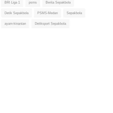
BRI Liga 1
psms
Berita Sepakbola
Detik Sepakbola
PSMS-Medan
Sepakbola
ayam-kinantan
Detiksport Sepakbola