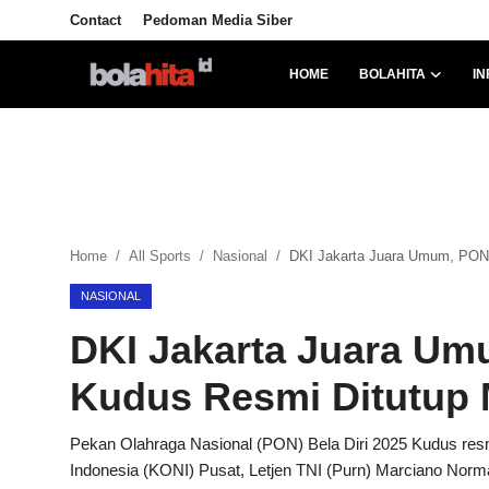
Contact
Pedoman Media Siber
HOME
BOLAHITA
IN
Home
Bolahita
Info Sumut
Home
All Sports
Nasional
DKI Jakarta Juara Umum, PON 
All Sports
NASIONAL
Sepak Bola
DKI Jakarta Juara Um
Sosok
Kudus Resmi Ditutup
Futsalhita
Pekan Olahraga Nasional (PON) Bela Diri 2025 Kudus res
Indonesia (KONI) Pusat, Letjen TNI (Purn) Marciano Nor
Sportainment