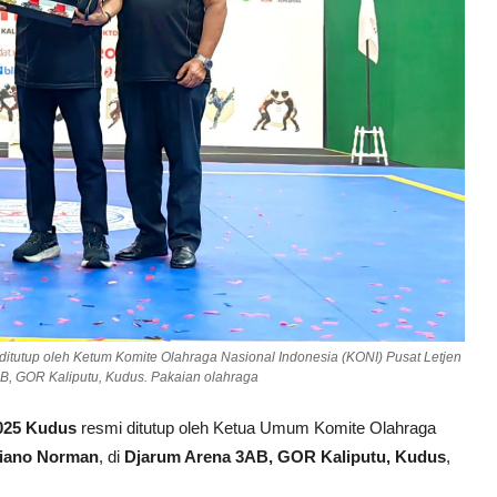
ditutup oleh Ketum Komite Olahraga Nasional Indonesia (KONI) Pusat Letjen
B, GOR Kaliputu, Kudus. Pakaian olahraga
2025 Kudus
resmi ditutup oleh Ketua Umum Komite Olahraga
ciano Norman
, di
Djarum Arena 3AB, GOR Kaliputu, Kudus
,