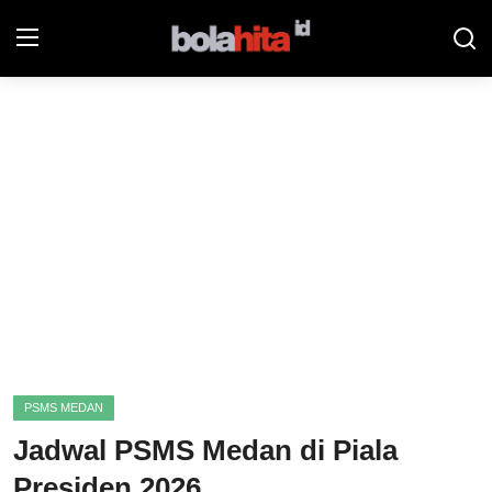
Home
Bolahita
Info Sumut
All Sports
Sepak Bola
Sosok
PSMS MEDAN
Futsalhita
Jadwal PSMS Medan di Piala
Sportainment
Presiden 2026