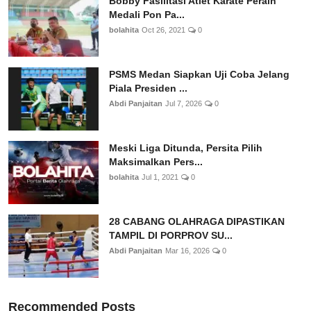
Bobby Fasilitasi Atlet Karate Peraih
Medali Pon Pa...
bolahita
Oct 26, 2021
0
PSMS Medan Siapkan Uji Coba Jelang
Piala Presiden ...
Abdi Panjaitan
Jul 7, 2026
0
Meski Liga Ditunda, Persita Pilih
Maksimalkan Pers...
bolahita
Jul 1, 2021
0
28 CABANG OLAHRAGA DIPASTIKAN
TAMPIL DI PORPROV SU...
Abdi Panjaitan
Mar 16, 2026
0
Recommended Posts