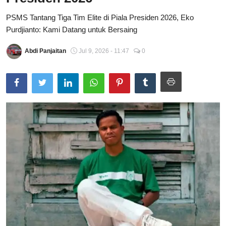
Total Sports
PSMS Tantang Tiga Tim Elite di Piala Presiden 2026, Eko
Purdjianto: Kami Datang untuk Bersaing
Contact
Abdi Panjaitan
Jul 9, 2026 - 11:47
0
Pedoman Media Siber