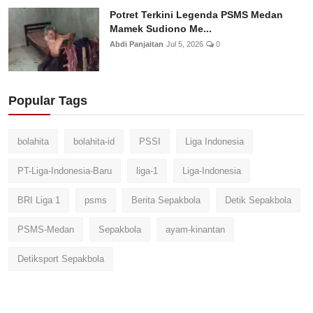
Potret Terkini Legenda PSMS Medan
Mamek Sudiono Me...
Abdi Panjaitan
Jul 5, 2026
0
Popular Tags
bolahita
bolahita-id
PSSI
Liga Indonesia
PT-Liga-Indonesia-Baru
liga-1
Liga-Indonesia
BRI Liga 1
psms
Berita Sepakbola
Detik Sepakbola
PSMS-Medan
Sepakbola
ayam-kinantan
Detiksport Sepakbola