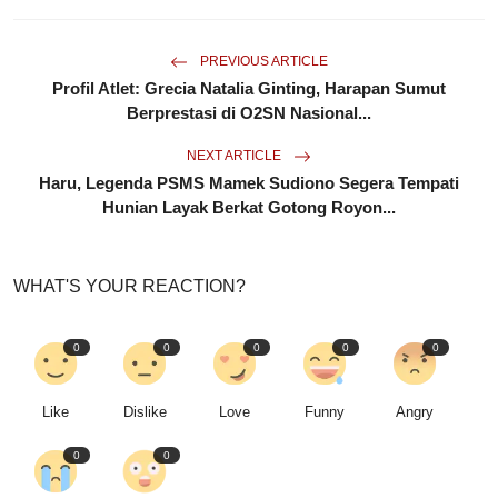
PREVIOUS ARTICLE
Profil Atlet: Grecia Natalia Ginting, Harapan Sumut
Berprestasi di O2SN Nasional...
NEXT ARTICLE
Haru, Legenda PSMS Mamek Sudiono Segera Tempati
Hunian Layak Berkat Gotong Royon...
WHAT'S YOUR REACTION?
0
0
0
0
0
Like
Dislike
Love
Funny
Angry
0
0