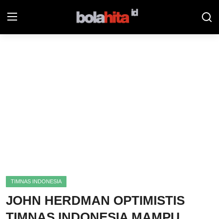
Home
Bolahita
Info Sumut
All Sports
Sepak Bola
Sosok
TIMNAS INDONESIA
Futsalhita
JOHN HERDMAN OPTIMISTIS
Sportainment
TIMNAS INDONESIA MAMPU