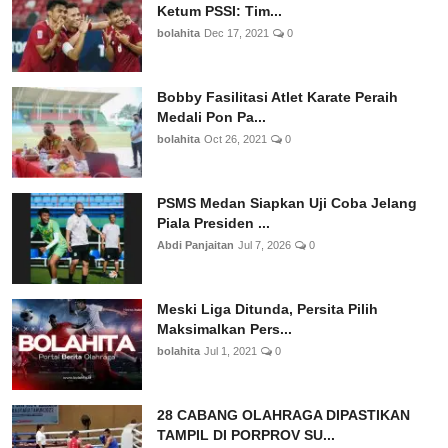
Ketum PSSI: Tim...
bolahita
Dec 17, 2021
0
Bobby Fasilitasi Atlet Karate Peraih
Medali Pon Pa...
bolahita
Oct 26, 2021
0
PSMS Medan Siapkan Uji Coba Jelang
Piala Presiden ...
Abdi Panjaitan
Jul 7, 2026
0
Meski Liga Ditunda, Persita Pilih
Maksimalkan Pers...
bolahita
Jul 1, 2021
0
28 CABANG OLAHRAGA DIPASTIKAN
TAMPIL DI PORPROV SU...