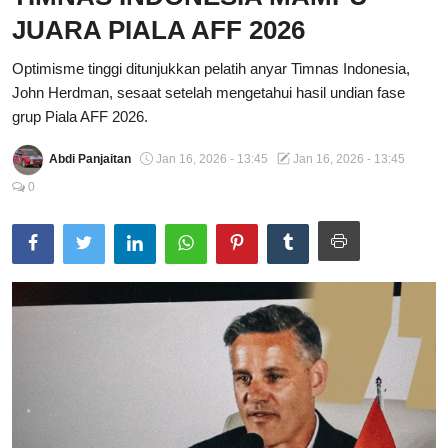
JUARA PIALA AFF 2026
Total Sports
Optimisme tinggi ditunjukkan pelatih anyar Timnas Indonesia,
Contact
John Herdman, sesaat setelah mengetahui hasil undian fase
grup Piala AFF 2026.
Pedoman Media Siber
Abdi Panjaitan
Jan 16, 2026 - 13:45
Jan 16, 2026 - 13:45
0