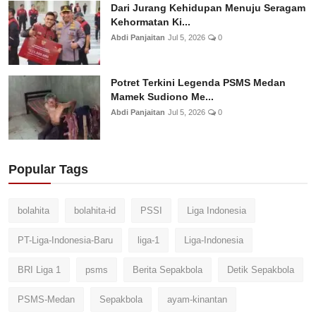
Dari Jurang Kehidupan Menuju Seragam
Kehormatan Ki...
Abdi Panjaitan
Jul 5, 2026
0
Potret Terkini Legenda PSMS Medan
Mamek Sudiono Me...
Abdi Panjaitan
Jul 5, 2026
0
Popular Tags
bolahita
bolahita-id
PSSI
Liga Indonesia
PT-Liga-Indonesia-Baru
liga-1
Liga-Indonesia
BRI Liga 1
psms
Berita Sepakbola
Detik Sepakbola
PSMS-Medan
Sepakbola
ayam-kinantan