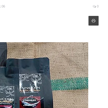
1:06
0