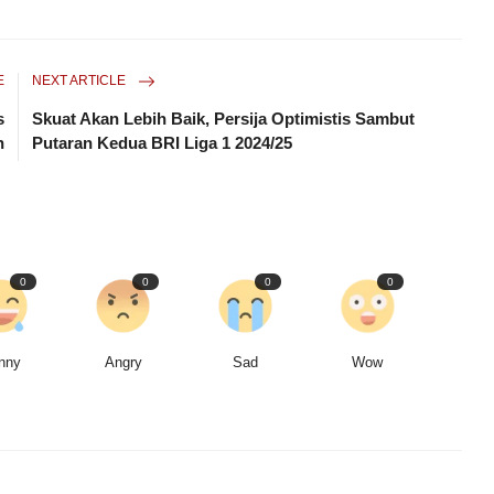
E
NEXT ARTICLE
s
Skuat Akan Lebih Baik, Persija Optimistis Sambut
n
Putaran Kedua BRI Liga 1 2024/25
0
0
0
0
nny
Angry
Sad
Wow