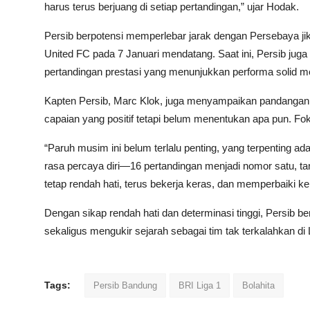
harus terus berjuang di setiap pertandingan,” ujar Hodak.
Persib berpotensi memperlebar jarak dengan Persebaya 
United FC pada 7 Januari mendatang. Saat ini, Persib jug
pertandingan prestasi yang menunjukkan performa solid me
Kapten Persib, Marc Klok, juga menyampaikan pandangan 
capaian yang positif tetapi belum menentukan apa pun. Fo
“Paruh musim ini belum terlalu penting, yang terpenting adal
rasa percaya diri—16 pertandingan menjadi nomor satu, tan
tetap rendah hati, terus bekerja keras, dan memperbaiki k
Dengan sikap rendah hati dan determinasi tinggi, Persib 
sekaligus mengukir sejarah sebagai tim tak terkalahkan di 
Tags:
Persib Bandung
BRI Liga 1
Bolahita