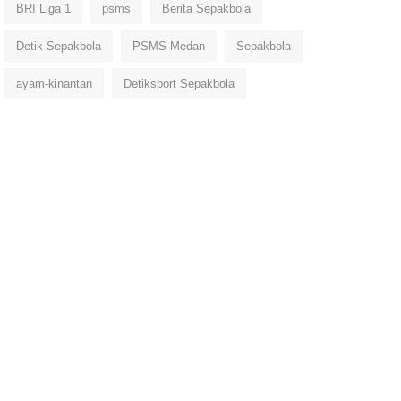
BRI Liga 1
psms
Berita Sepakbola
Detik Sepakbola
PSMS-Medan
Sepakbola
ayam-kinantan
Detiksport Sepakbola