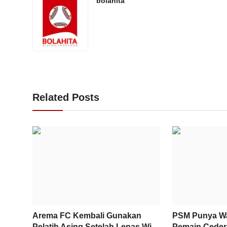
bolahita
Related Posts
Arema FC Kembali Gunakan
PSM Punya Wa
Pelatih Asing Setelah Lepas Wi...
Pemain Ceder