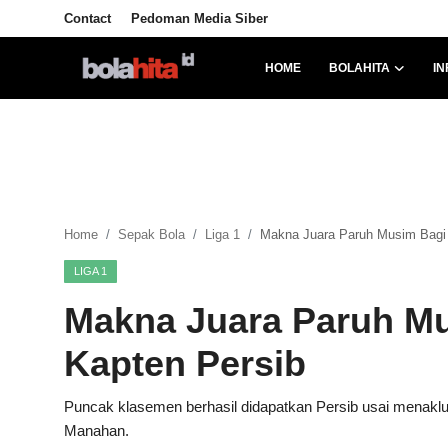
Contact
Pedoman Media Siber
HOME
BOLAHITA
IN
Home
Bolahita
Info Sumut
Home
Sepak Bola
Liga 1
Makna Juara Paruh Musim Bagi 
All Sports
LIGA 1
Sepak Bola
Makna Juara Paruh Mu
Sosok
Kapten Persib
Futsalhita
Puncak klasemen berhasil didapatkan Persib usai menaklu
Manahan.
Sportainment