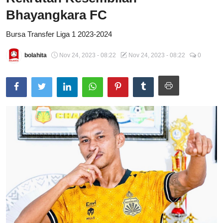
Bhayangkara FC
Total Sports
Bursa Transfer Liga 1 2023-2024
Contact
bolahita
Nov 24, 2023 - 08:22
Nov 24, 2023 - 08:22
0
Pedoman Media Siber