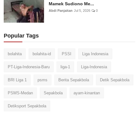
Mamek Sudiono Me...
Abdi Panjaitan
Jul 5, 2026
0
Popular Tags
bolahita
bolahita-id
PSSI
Liga Indonesia
PT-Liga-Indonesia-Baru
liga-1
Liga-Indonesia
BRI Liga 1
psms
Berita Sepakbola
Detik Sepakbola
PSMS-Medan
Sepakbola
ayam-kinantan
Detiksport Sepakbola