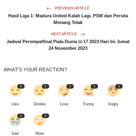
PREVIOUS ARTICLE
Hasil Liga 1: Madura United Kalah Lagi, PSM dan Persita
Menang Telak
NEXT ARTICLE
Jadwal Perempatfinal Piala Dunia U-17 2023 Hari Ini Jumat
24 November 2023
WHAT'S YOUR REACTION?
0
0
0
0
0
Like
Dislike
Love
Funny
Angry
0
0
Sad
Wow