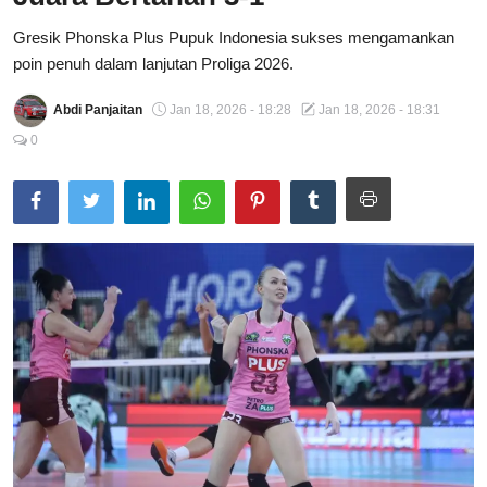
Total Sports
Gresik Phonska Plus Pupuk Indonesia sukses mengamankan
poin penuh dalam lanjutan Proliga 2026.
Contact
Abdi Panjaitan
Jan 18, 2026 - 18:28
Jan 18, 2026 - 18:31
Pedoman Media Siber
0