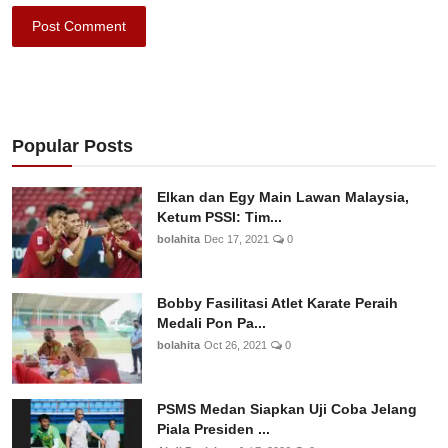
Post Comment
Popular Posts
Elkan dan Egy Main Lawan Malaysia,
Ketum PSSI: Tim...
bolahita
Dec 17, 2021
0
Bobby Fasilitasi Atlet Karate Peraih
Medali Pon Pa...
bolahita
Oct 26, 2021
0
PSMS Medan Siapkan Uji Coba Jelang
Piala Presiden ...