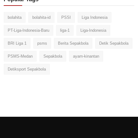
bolahita
bolahita-id
PSSI
Liga Indonesia
PT-Liga-Indonesia-Baru
liga-1
Liga-Indonesia
BRI Liga 1
psms
Berita Sepakbola
Detik Sepakbola
PSMS-Medan
Sepakbola
ayam-kinantan
Detiksport Sepakbola