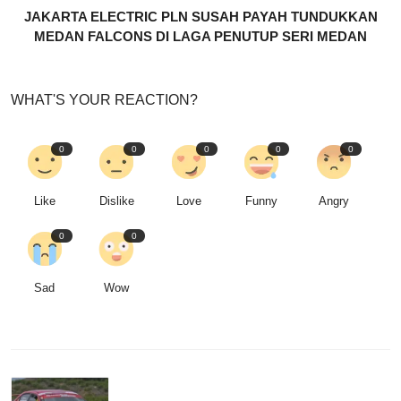
JAKARTA ELECTRIC PLN SUSAH PAYAH TUNDUKKAN
MEDAN FALCONS DI LAGA PENUTUP SERI MEDAN
WHAT'S YOUR REACTION?
0
0
0
0
0
Like
Dislike
Love
Funny
Angry
0
0
Sad
Wow