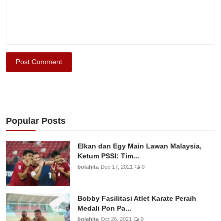
Post Comment
Popular Posts
Elkan dan Egy Main Lawan Malaysia,
Ketum PSSI: Tim...
bolahita
Dec 17, 2021
0
Bobby Fasilitasi Atlet Karate Peraih
Medali Pon Pa...
bolahita
Oct 26, 2021
0