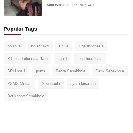
Abdi Panjaitan
Jul 5, 2026
0
Popular Tags
bolahita
bolahita-id
PSSI
Liga Indonesia
PT-Liga-Indonesia-Baru
liga-1
Liga-Indonesia
BRI Liga 1
psms
Berita Sepakbola
Detik Sepakbola
PSMS-Medan
Sepakbola
ayam-kinantan
Detiksport Sepakbola