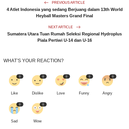
PREVIOUS ARTICLE
4 Atlet Indonesia yang sedang Berjuang dalam 13th World
Heyball Masters Grand Final
NEXT ARTICLE
Sumatera Utara Tuan Rumah Seleksi Regional Hydroplus
Piala Pertiwi U-14 dan U-16
WHAT'S YOUR REACTION?
0
0
0
0
0
Like
Dislike
Love
Funny
Angry
0
0
Sad
Wow