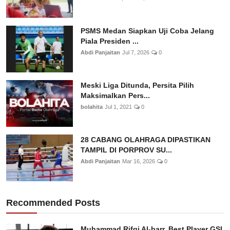
PSMS Medan Siapkan Uji Coba Jelang
Piala Presiden ...
Abdi Panjaitan
Jul 7, 2026
0
Meski Liga Ditunda, Persita Pilih
Maksimalkan Pers...
bolahita
Jul 1, 2021
0
28 CABANG OLAHRAGA DIPASTIKAN
TAMPIL DI PORPROV SU...
Abdi Panjaitan
Mar 16, 2026
0
Recommended Posts
Muhammad Rifqi Al-barr, Best Player GSI