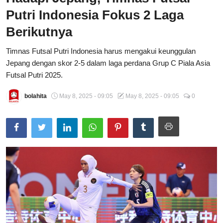
Putri Indonesia Fokus 2 Laga
Total Sports
Berikutnya
Contact
Timnas Futsal Putri Indonesia harus mengakui keunggulan
Pedoman Media Siber
Jepang dengan skor 2-5 dalam laga perdana Grup C Piala Asia
Futsal Putri 2025.
bolahita
May 8, 2025 - 09:05
May 8, 2025 - 09:05
0