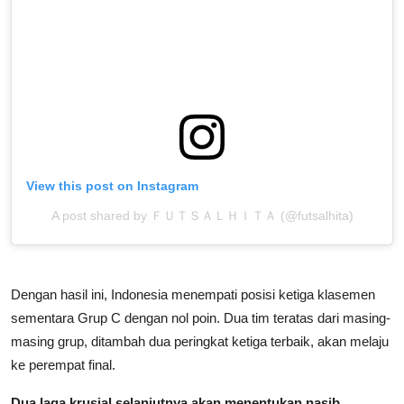
View this post on Instagram
A post shared by ＦＵＴＳＡＬＨＩＴＡ (@futsalhita)
Dengan hasil ini, Indonesia menempati posisi ketiga klasemen
sementara Grup C dengan nol poin. Dua tim teratas dari masing-
masing grup, ditambah dua peringkat ketiga terbaik, akan melaju
ke perempat final.
Dua laga krusial selanjutnya akan menentukan nasib