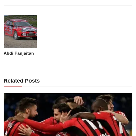
Abdi Panjaitan
Related Posts