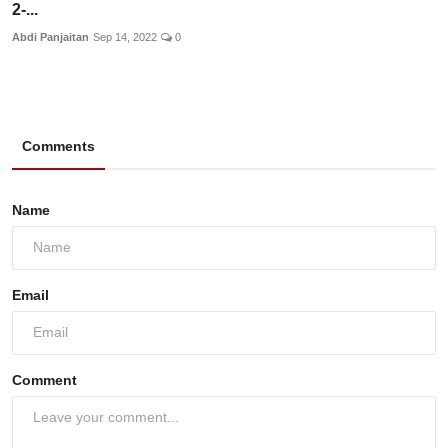
2-...
Abdi Panjaitan
Sep 14, 2022
0
Comments
Name
Email
Comment