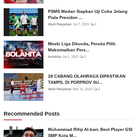
PSMS Medan Siapkan Uji Coba Jelang
Piala Presiden ...
Abdi Panjaitan
Jul 7, 2026
0
Meski Liga Ditunda, Persita Pilih
Maksimalkan Pers...
bolahita
Jul 1, 2021
0
28 CABANG OLAHRAGA DIPASTIKAN
TAMPIL DI PORPROV SU...
Abdi Panjaitan
Mar 16, 2026
0
Recommended Posts
Muhammad Rifqi Al-barr, Best Player GSI
SMP Kota M...