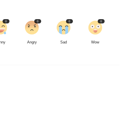
0
0
0
0
nny
Angry
Sad
Wow