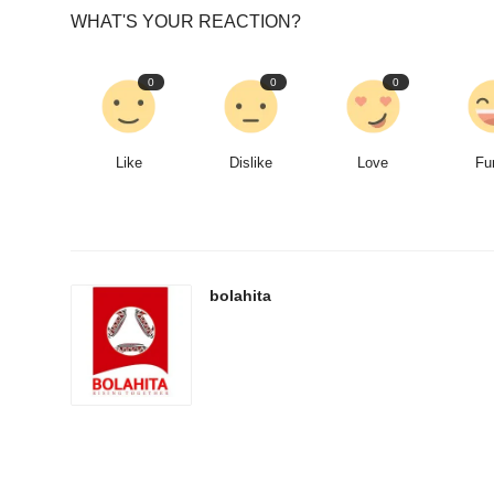
WHAT'S YOUR REACTION?
0
0
0
Like
Dislike
Love
Fu
bolahita