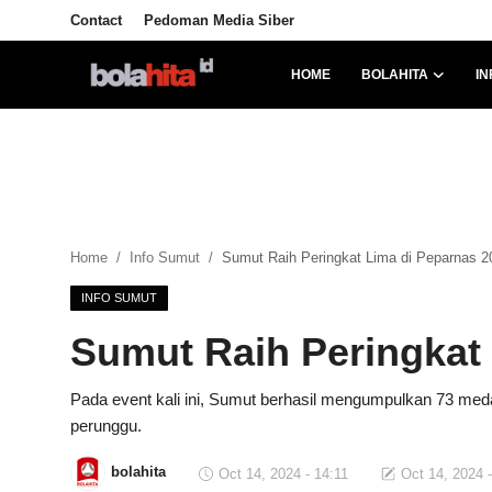
Contact
Pedoman Media Siber
HOME
BOLAHITA
IN
Home
Bolahita
Info Sumut
Home
Info Sumut
Sumut Raih Peringkat Lima di Peparnas 2
All Sports
INFO SUMUT
Sepak Bola
Sumut Raih Peringkat
Sosok
Pada event kali ini, Sumut berhasil mengumpulkan 73 medali
perunggu.
Futsalhita
bolahita
Oct 14, 2024 - 14:11
Oct 14, 2024 -
Sportainment