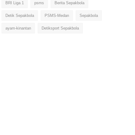
BRI Liga 1
psms
Berita Sepakbola
Detik Sepakbola
PSMS-Medan
Sepakbola
ayam-kinantan
Detiksport Sepakbola