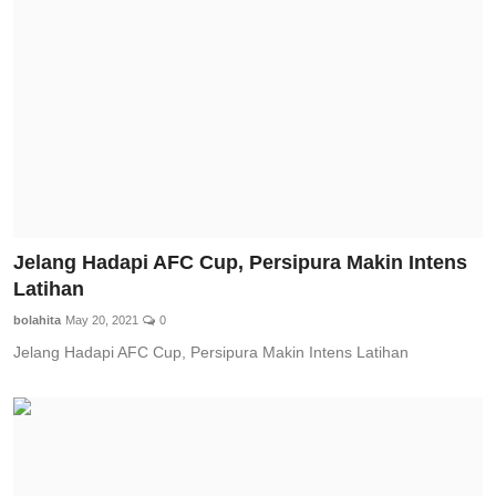
Total Sports
Contact
Pedoman Media Siber
Jelang Hadapi AFC Cup, Persipura Makin Intens
Latihan
bolahita
May 20, 2021
0
Jelang Hadapi AFC Cup, Persipura Makin Intens Latihan