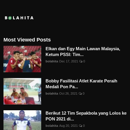
Most Viewed Posts
Elkan dan Egy Main Lawan Malaysia,
Ketum PSSI: Tim...
bolahita
Dec 17, 2021
0
Bobby Fasilitasi Atlet Karate Peraih
Medali Pon Pa...
bolahita
Oct 26, 2021
0
Berikut 12 Tim Sepakbola yang Lolos ke
PON 2021 di...
bolahita
Aug 20, 2021
0