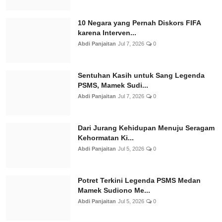
10 Negara yang Pernah Diskors FIFA
karena Interven...
Abdi Panjaitan
Jul 7, 2026
0
Sentuhan Kasih untuk Sang Legenda
PSMS, Mamek Sudi...
Abdi Panjaitan
Jul 7, 2026
0
Dari Jurang Kehidupan Menuju Seragam
Kehormatan Ki...
Abdi Panjaitan
Jul 5, 2026
0
Potret Terkini Legenda PSMS Medan
Mamek Sudiono Me...
Abdi Panjaitan
Jul 5, 2026
0