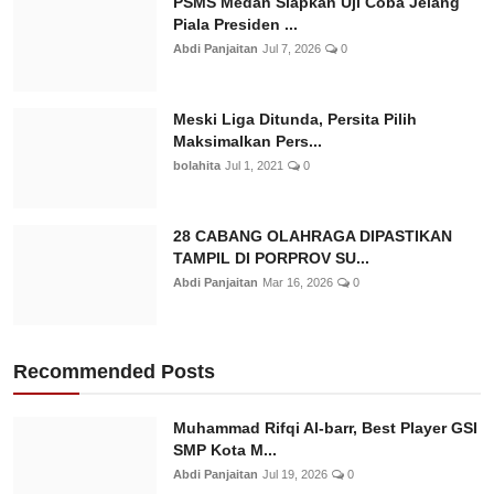
PSMS Medan Siapkan Uji Coba Jelang
Piala Presiden ...
Abdi Panjaitan
Jul 7, 2026
0
Meski Liga Ditunda, Persita Pilih
Maksimalkan Pers...
bolahita
Jul 1, 2021
0
28 CABANG OLAHRAGA DIPASTIKAN
TAMPIL DI PORPROV SU...
Abdi Panjaitan
Mar 16, 2026
0
Recommended Posts
Muhammad Rifqi Al-barr, Best Player GSI
SMP Kota M...
Abdi Panjaitan
Jul 19, 2026
0