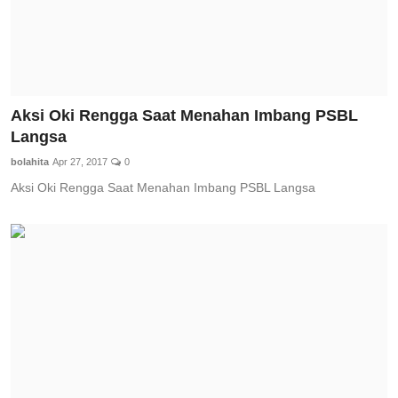
Aksi Oki Rengga Saat Menahan Imbang PSBL
Langsa
bolahita
Apr 27, 2017
0
Aksi Oki Rengga Saat Menahan Imbang PSBL Langsa