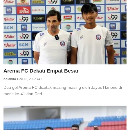
Arema FC Dekati Empat Besar
bolahita
Dec 18, 2022
0
Dua gol Arema FC dicetak masing-masing oleh Jayus Hariono di
menit ke-41 dan Ded...