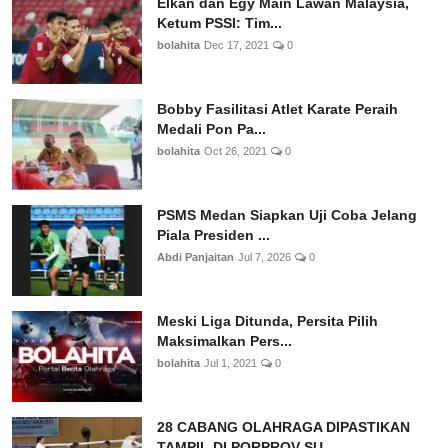
Elkan dan Egy Main Lawan Malaysia,
Ketum PSSI: Tim...
bolahita
Dec 17, 2021
0
Bobby Fasilitasi Atlet Karate Peraih
Medali Pon Pa...
bolahita
Oct 26, 2021
0
PSMS Medan Siapkan Uji Coba Jelang
Piala Presiden ...
Abdi Panjaitan
Jul 7, 2026
0
Meski Liga Ditunda, Persita Pilih
Maksimalkan Pers...
bolahita
Jul 1, 2021
0
28 CABANG OLAHRAGA DIPASTIKAN
TAMPIL DI PORPROV SU...