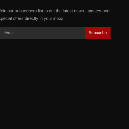
Join our subscribers list to get the latest news, updates and
special offers directly in your inbox
Subscribe