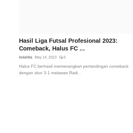
Total Sports
Contact
Pedoman Media Siber
Hasil Liga Futsal Profesional 2023:
Comeback, Halus FC ...
bolahita
May 14, 2023
0
Halus FC berhasil memenangkan pertandingan comeback
dengan skor 3-1 melawan Radi...