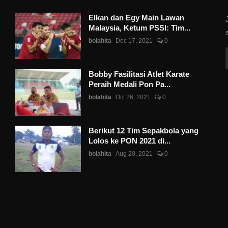
Elkan dan Egy Main Lawan
Malaysia, Ketum PSSI: Tim...
bolahita
Dec 17, 2021
0
Bobby Fasilitasi Atlet Karate
Peraih Medali Pon Pa...
bolahita
Oct 26, 2021
0
Berikut 12 Tim Sepakbola yang
Lolos ke PON 2021 di...
bolahita
Aug 20, 2021
0