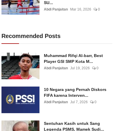
SU...
Abdi Panjaitan
Mar 16, 2026
0
Recommended Posts
Muhammad Rifqi Al-barr, Best
Player GSI SMP Kota M...
Abdi Panjaitan
Jul 19, 2026
0
10 Negara yang Pernah Diskors
FIFA karena Interven...
Abdi Panjaitan
Jul 7, 2026
0
Sentuhan Kasih untuk Sang
Legenda PSMS, Mamek Sudi...