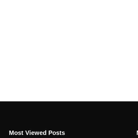
Most Viewed Posts