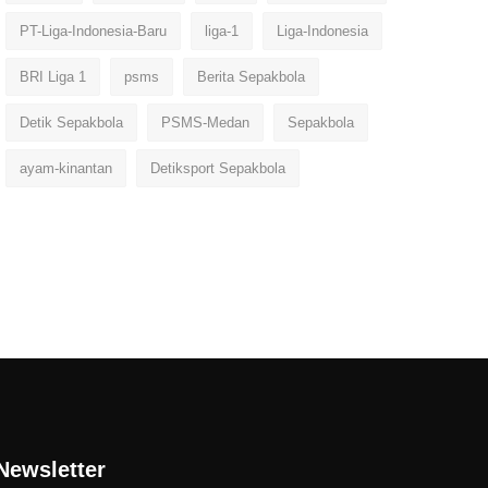
PT-Liga-Indonesia-Baru
liga-1
Liga-Indonesia
BRI Liga 1
psms
Berita Sepakbola
Detik Sepakbola
PSMS-Medan
Sepakbola
ayam-kinantan
Detiksport Sepakbola
Newsletter