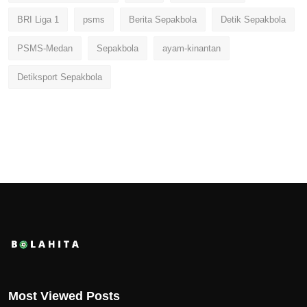
BRI Liga 1
psms
Berita Sepakbola
Detik Sepakbola
PSMS-Medan
Sepakbola
ayam-kinantan
Detiksport Sepakbola
Most Viewed Posts