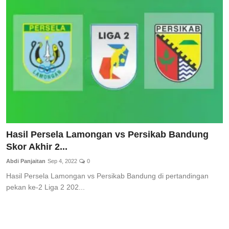
Total Sports
Contact
Pedoman Media Siber
Hasil Persela Lamongan vs Persikab Bandung
Skor Akhir 2...
Abdi Panjaitan
Sep 4, 2022
0
Hasil Persela Lamongan vs Persikab Bandung di pertandingan
pekan ke-2 Liga 2 202...