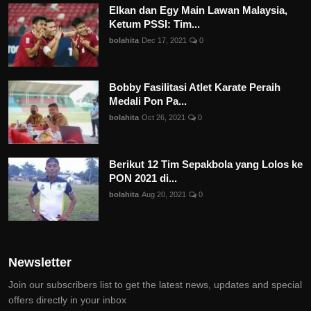
Elkan dan Egy Main Lawan Malaysia,
Ketum PSSI: Tim...
bolahita
Dec 17, 2021
0
Bobby Fasilitasi Atlet Karate Peraih
Medali Pon Pa...
bolahita
Oct 26, 2021
0
Berikut 12 Tim Sepakbola yang Lolos ke
PON 2021 di...
bolahita
Aug 20, 2021
0
Newsletter
Join our subscribers list to get the latest news, updates and special
offers directly in your inbox