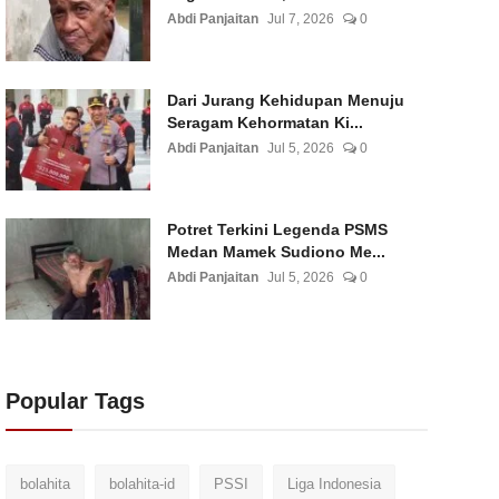
Abdi Panjaitan
Jul 7, 2026
0
Dari Jurang Kehidupan Menuju
Seragam Kehormatan Ki...
Abdi Panjaitan
Jul 5, 2026
0
Potret Terkini Legenda PSMS
Medan Mamek Sudiono Me...
Abdi Panjaitan
Jul 5, 2026
0
Popular Tags
bolahita
bolahita-id
PSSI
Liga Indonesia