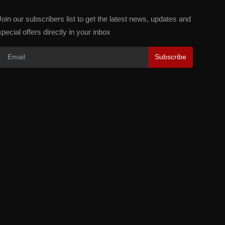
Join our subscribers list to get the latest news, updates and
special offers directly in your inbox
Subscribe