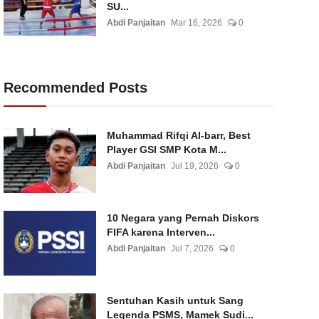
SU...
Abdi Panjaitan
Mar 16, 2026
0
Recommended Posts
Muhammad Rifqi Al-barr, Best
Player GSI SMP Kota M...
Abdi Panjaitan
Jul 19, 2026
0
10 Negara yang Pernah Diskors
FIFA karena Interven...
Abdi Panjaitan
Jul 7, 2026
0
Sentuhan Kasih untuk Sang
Legenda PSMS, Mamek Sudi...