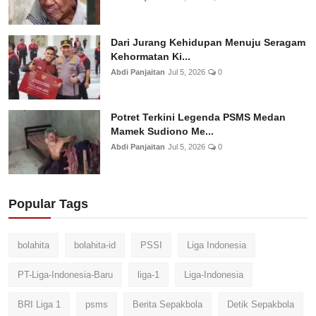
Dari Jurang Kehidupan Menuju Seragam
Kehormatan Ki...
Abdi Panjaitan
Jul 5, 2026
0
Potret Terkini Legenda PSMS Medan
Mamek Sudiono Me...
Abdi Panjaitan
Jul 5, 2026
0
Popular Tags
bolahita
bolahita-id
PSSI
Liga Indonesia
PT-Liga-Indonesia-Baru
liga-1
Liga-Indonesia
BRI Liga 1
psms
Berita Sepakbola
Detik Sepakbola