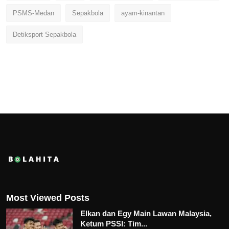
PSMS-Medan
Sepakbola
ayam-kinantan
Detiksport Sepakbola
Most Viewed Posts
Elkan dan Egy Main Lawan Malaysia,
Ketum PSSI: Tim...