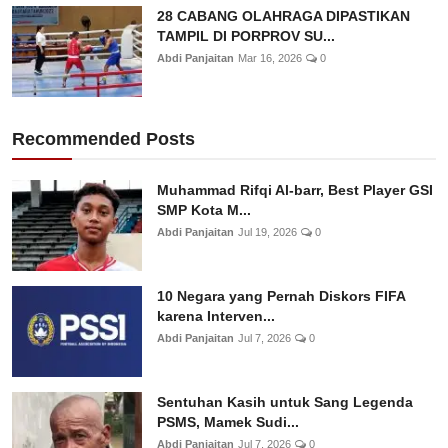
28 CABANG OLAHRAGA DIPASTIKAN
TAMPIL DI PORPROV SU...
Abdi Panjaitan
Mar 16, 2026
0
Recommended Posts
Muhammad Rifqi Al-barr, Best Player GSI
SMP Kota M...
Abdi Panjaitan
Jul 19, 2026
0
10 Negara yang Pernah Diskors FIFA
karena Interven...
Abdi Panjaitan
Jul 7, 2026
0
Sentuhan Kasih untuk Sang Legenda
PSMS, Mamek Sudi...
Abdi Panjaitan
Jul 7, 2026
0