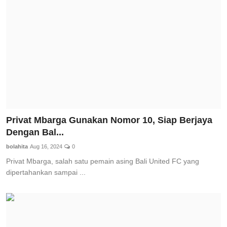
Total Sports
Contact
Pedoman Media Siber
Privat Mbarga Gunakan Nomor 10, Siap Berjaya
Dengan Bal...
bolahita
Aug 16, 2024
0
Privat Mbarga, salah satu pemain asing Bali United FC yang
dipertahankan sampai ...