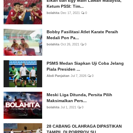
Elkan dan Egy Main Lawan Malaysia,
Ketum PSSI: Tim...
bolahita
Dec 17, 2021
0
Bobby Fasilitasi Atlet Karate Peraih
Medali Pon Pa...
bolahita
Oct 26, 2021
0
PSMS Medan Siapkan Uji Coba Jelang
Piala Presiden ...
Abdi Panjaitan
Jul 7, 2026
0
Meski Liga Ditunda, Persita Pilih
Maksimalkan Pers...
bolahita
Jul 1, 2021
0
28 CABANG OLAHRAGA DIPASTIKAN
TAMPIL DI PORPROV SU...