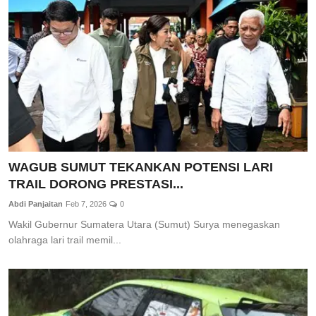
Total Sports
Contact
Pedoman Media Siber
WAGUB SUMUT TEKANKAN POTENSI LARI
TRAIL DORONG PRESTASI...
Abdi Panjaitan
Feb 7, 2026
0
Wakil Gubernur Sumatera Utara (Sumut) Surya menegaskan
olahraga lari trail memil...