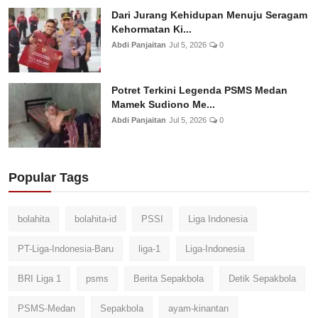
Dari Jurang Kehidupan Menuju Seragam
Kehormatan Ki...
Abdi Panjaitan
Jul 5, 2026
0
Potret Terkini Legenda PSMS Medan
Mamek Sudiono Me...
Abdi Panjaitan
Jul 5, 2026
0
Popular Tags
bolahita
bolahita-id
PSSI
Liga Indonesia
PT-Liga-Indonesia-Baru
liga-1
Liga-Indonesia
BRI Liga 1
psms
Berita Sepakbola
Detik Sepakbola
PSMS-Medan
Sepakbola
ayam-kinantan