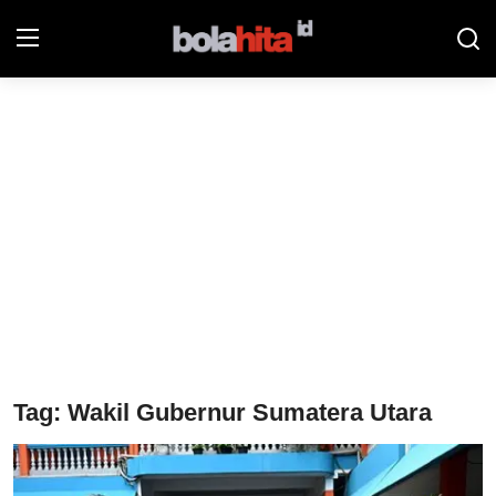
Home
Bolahita
Info Sumut
All Sports
Sepak Bola
Sosok
Tag: Wakil Gubernur Sumatera Utara
Futsalhita
Sportainment