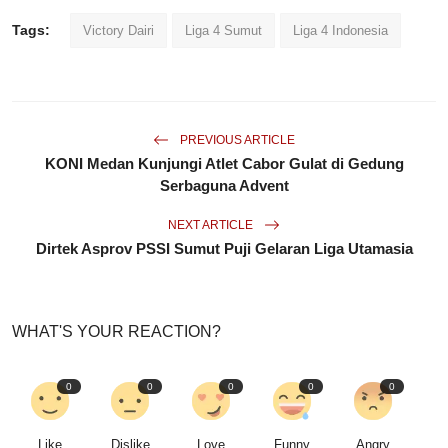
Tags:
Victory Dairi
Liga 4 Sumut
Liga 4 Indonesia
PREVIOUS ARTICLE
KONI Medan Kunjungi Atlet Cabor Gulat di Gedung
Serbaguna Advent
NEXT ARTICLE
Dirtek Asprov PSSI Sumut Puji Gelaran Liga Utamasia
WHAT'S YOUR REACTION?
0
0
0
0
0
Like
Dislike
Love
Funny
Angry