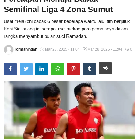
Semifinal Liga 4 Zona Sumut
Total Sports
Usai melakoni babak 6 besar beberapa waktu lalu, tim berjuluk
Contact
Kopi Sidikalang ini sempat meliburkan para pemainnya dalam
rangka menyambut bulan suci Ramadan.
Pedoman Media Siber
jormanindah
Mar 28, 2025 - 11:04
Mar 28, 2025 - 11:04
0