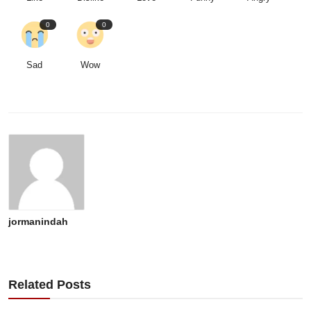
0
0
Sad
Wow
jormanindah
Related Posts