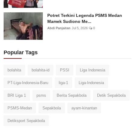
Potret Terkini Legenda PSMS Medan
Mamek Sudiono Me...
Abdi Panjaitan
Jul 5, 2026
0
Popular Tags
bolahita
bolahita-id
PSSI
Liga Indonesia
PT-Liga-Indonesia-Baru
liga-1
Liga-Indonesia
BRI Liga 1
psms
Berita Sepakbola
Detik Sepakbola
PSMS-Medan
Sepakbola
ayam-kinantan
Detiksport Sepakbola