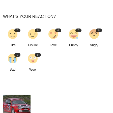
WHAT'S YOUR REACTION?
0
0
0
0
0
Like
Dislike
Love
Funny
Angry
0
0
Sad
Wow