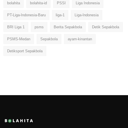
bolahita
bolahita-id
PSSI
Liga Indonesia
PT-Liga-Indonesia-Baru
liga-1
Liga-Indonesia
BRI Liga 1
psms
Berita Sepakbola
Detik Sepakbola
PSMS-Medan
Sepakbola
ayam-kinantan
Detiksport Sepakbola