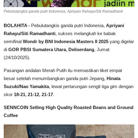
Pebulutangkis ganda putri Indonesia, Apriyani Rahayu/Siti Ramadhanti
BOLAHITA -
Pebulutangkis ganda putri Indonesia,
Apriyani
Rahayu/Siti Ramadhanti
, sukses melangkah ke babak
semifinal
Wondr by BNI Indonesia Masters II 2025
yang digelar
di
GOR PBSI Sumatera Utara, Deliserdang
, Jumat
(24/10/2025).
Pasangan andalan Merah Putih itu memastikan tiket empat
besar setelah menumbangkan ganda putri Jepang,
Hinata
Suzuki/Nao Yamakita
, lewat pertarungan sengit tiga gim dengan
skor
18-21, 21-12, 21-17
.
SENNCOIN Selling High Quality Roasted Beans and Ground
Coffee