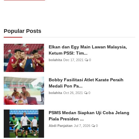
Popular Posts
Elkan dan Egy Main Lawan Malaysia,
Ketum PSSI: Tim...
bolahita
Dec 17, 2021
0
Bobby Fasilitasi Atlet Karate Peraih
Medali Pon Pa...
bolahita
Oct 26, 2021
0
PSMS Medan Siapkan Uji Coba Jelang
Piala Presiden ...
Abdi Panjaitan
Jul 7, 2026
0