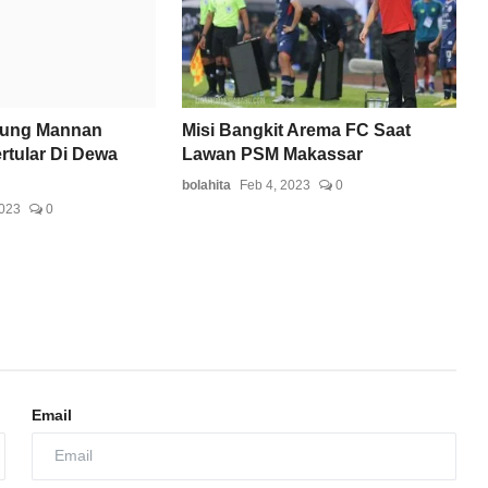
gung Mannan
Misi Bangkit Arema FC Saat
rtular Di Dewa
Lawan PSM Makassar
bolahita
Feb 4, 2023
0
2023
0
Email