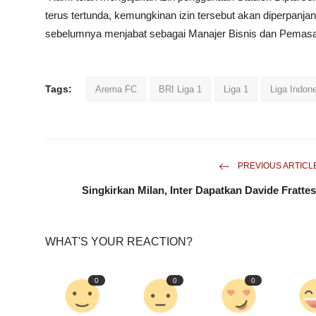
terus tertunda, kemungkinan izin tersebut akan diperpanja
sebelumnya menjabat sebagai Manajer Bisnis dan Pemas
Tags:
Arema FC
BRI Liga 1
Liga 1
Liga Indon
PREVIOUS ARTICL
Singkirkan Milan, Inter Dapatkan Davide Frattes
WHAT'S YOUR REACTION?
0
0
0