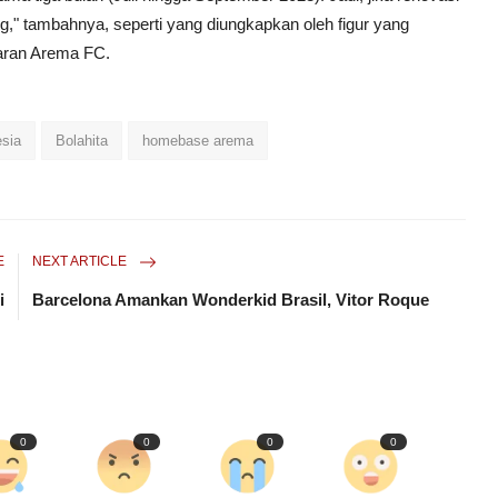
ng," tambahnya, seperti yang diungkapkan oleh figur yang
aran Arema FC.
esia
Bolahita
homebase arema
E
NEXT ARTICLE
i
Barcelona Amankan Wonderkid Brasil, Vitor Roque
0
0
0
0