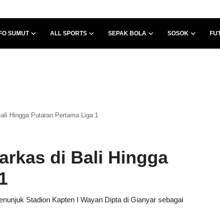
FO SUMUT
ALL SPORTS
SEPAK BOLA
SOSOK
FU
li Hingga Putaran Pertama Liga 1
rkas di Bali Hingga
1
nunjuk Stadion Kapten I Wayan Dipta di Gianyar sebagai