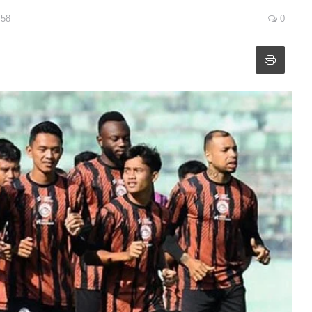
:58
0