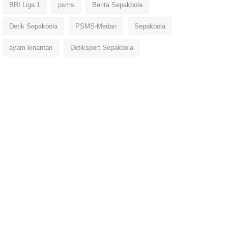
BRI Liga 1
psms
Berita Sepakbola
Detik Sepakbola
PSMS-Medan
Sepakbola
ayam-kinantan
Detiksport Sepakbola