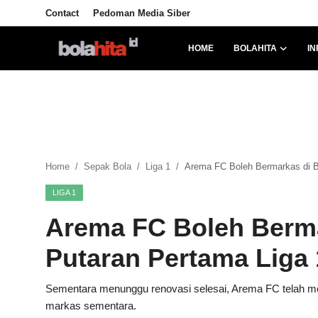
Contact
Pedoman Media Siber
HOME
BOLAHITA
IN
Home
Bolahita
Info Sumut
Home
Sepak Bola
Liga 1
Arema FC Boleh Bermarkas di Ba
All Sports
LIGA 1
Sepak Bola
Arema FC Boleh Berma
Sosok
Putaran Pertama Liga 
Futsalhita
Sementara menunggu renovasi selesai, Arema FC telah me
markas sementara.
Sportainment