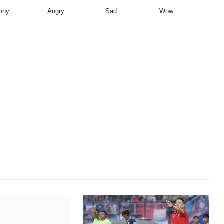
nny
Angry
Sad
Wow