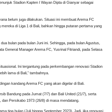
nunjuk Stadion Kapten I Wayan Dipta di Gianyar sebagai
ana belum juga dilakukan. Situasi ini membuat Arema FC
ereka di Liga 1 di Bali, bahkan hingga putaran pertama yang
dua bulan pada bulan Juni ini. Sehingga, pada bulan Agustus,
ata General Manager Arema FC, Yusrinal Fitriandi, pada Selasa
tuasional. Ini tergantung pada perkembangan renovasi Stadion
ebih lama di Bali," tambahnya.
ndingan kandang Arema FC yang akan digelar di Bali.
ib Bandung pada Jumat (7/7) dan Bali United (21/7), serta
), dan Persikabo 1973 (26/8) di masa mendatang.
ma tiga bulan (Juli hingga September 2023). Jadi, jika renovasi