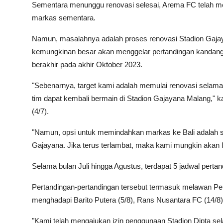
Sementara menunggu renovasi selesai, Arema FC telah me
markas sementara.
Namun, masalahnya adalah proses renovasi Stadion Gajay
kemungkinan besar akan menggelar pertandingan kandang m
berakhir pada akhir Oktober 2023.
"Sebenarnya, target kami adalah memulai renovasi selama 
tim dapat kembali bermain di Stadion Gajayana Malang," k
(4/7).
"Namun, opsi untuk memindahkan markas ke Bali adalah si
Gajayana. Jika terus terlambat, maka kami mungkin akan l
Selama bulan Juli hingga Agustus, terdapat 5 jadwal perta
Pertandingan-pertandingan tersebut termasuk melawan Pers
menghadapi Barito Putera (5/8), Rans Nusantara FC (14/8
"Kami telah mengajukan izin penggunaan Stadion Dipta sela