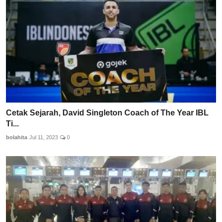
Cetak Sejarah, David Singleton Coach of The Year IBL
Ti...
bolahita
Jul 11, 2023
0