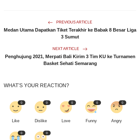
PREVIOUS ARTICLE
Medan Utama Dapatkan Tiket Terakhir ke Babak 8 Besar Liga
3 Sumut
NEXT ARTICLE
Penghujung 2021, Merpati Bali Kirim 3 Tim KU ke Turnamen
Basket Sehati Semarang
WHAT'S YOUR REACTION?
0
0
0
0
0
Like
Dislike
Love
Funny
Angry
0
0