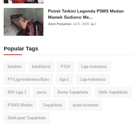
Potret Terkini Legenda PSMS Medan
Mamek Sudiono Me...
Abdi Panjaitan
Jul 5, 2026
0
Popular Tags
bolahita
bolahita-id
PSSI
Liga Indonesia
PT-Liga-Indonesia-Baru
liga-1
Liga-Indonesia
BRI Liga 1
psms
Berita Sepakbola
Detik Sepakbola
PSMS-Medan
Sepakbola
ayam-kinantan
Detiksport Sepakbola