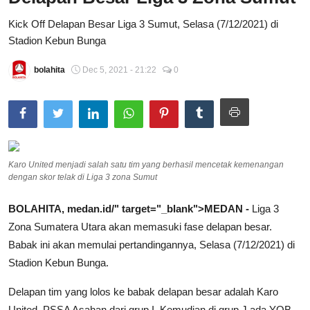
Total Sports
Kick Off Delapan Besar Liga 3 Sumut, Selasa (7/12/2021) di
Stadion Kebun Bunga
Contact
bolahita
Dec 5, 2021 - 21:22
0
Pedoman Media Siber
Karo United menjadi salah satu tim yang berhasil mencetak kemenangan
dengan skor telak di Liga 3 zona Sumut
BOLAHITA,
medan
.id/" target="_blank">
MEDAN
-
Liga 3
Zona Sumatera Utara akan memasuki fase delapan besar.
Babak ini akan memulai pertandingannya, Selasa (7/12/2021) di
Stadion Kebun Bunga.
Delapan tim yang lolos ke babak delapan besar adalah Karo
United, PSSA Asahan dari grup I. Kemudian di grup J ada YOB