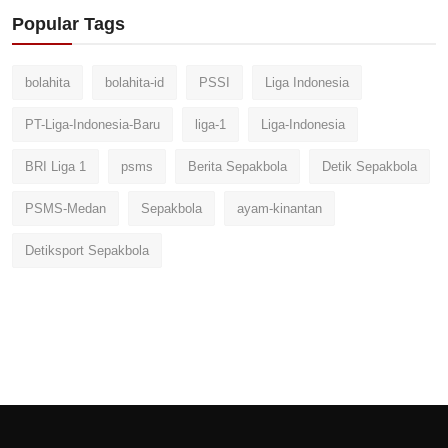
Popular Tags
bolahita
bolahita-id
PSSI
Liga Indonesia
PT-Liga-Indonesia-Baru
liga-1
Liga-Indonesia
BRI Liga 1
psms
Berita Sepakbola
Detik Sepakbola
PSMS-Medan
Sepakbola
ayam-kinantan
Detiksport Sepakbola