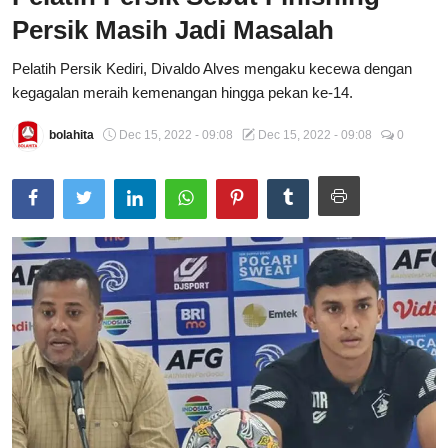
Persik Masih Jadi Masalah
Total Sports
Pelatih Persik Kediri, Divaldo Alves mengaku kecewa dengan
Contact
kegagalan meraih kemenangan hingga pekan ke-14.
Pedoman Media Siber
bolahita
Dec 15, 2022 - 09:08
Dec 15, 2022 - 09:08
0