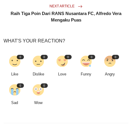
NEXT ARTICLE
Raih Tiga Poin Dari RANS Nusantara FC, Alfredo Vera
Mengaku Puas
WHAT'S YOUR REACTION?
0
0
0
0
0
Like
Dislike
Love
Funny
Angry
0
0
Sad
Wow