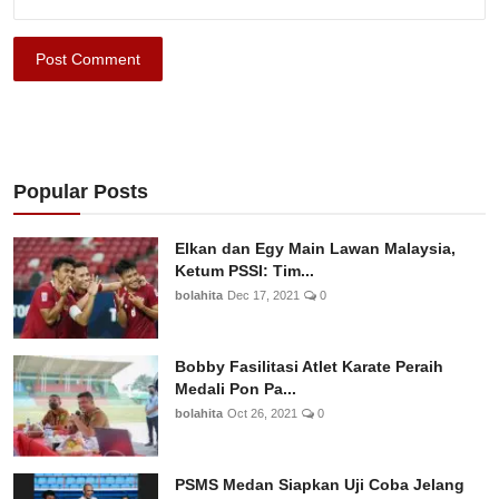
Post Comment
Popular Posts
Elkan dan Egy Main Lawan Malaysia,
Ketum PSSI: Tim...
bolahita
Dec 17, 2021
0
Bobby Fasilitasi Atlet Karate Peraih
Medali Pon Pa...
bolahita
Oct 26, 2021
0
PSMS Medan Siapkan Uji Coba Jelang