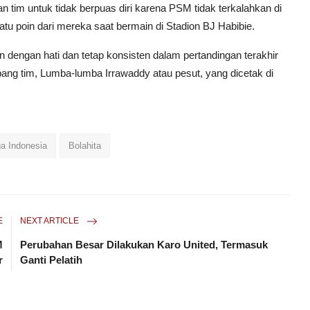
n tim untuk tidak berpuas diri karena PSM tidak terkalahkan di
u poin dari mereka saat bermain di Stadion BJ Habibie.
engan hati dan tetap konsisten dalam pertandingan terakhir
ang tim, Lumba-lumba Irrawaddy atau pesut, yang dicetak di
ga Indonesia
Bolahita
E
NEXT ARTICLE
M
Perubahan Besar Dilakukan Karo United, Termasuk
r
Ganti Pelatih