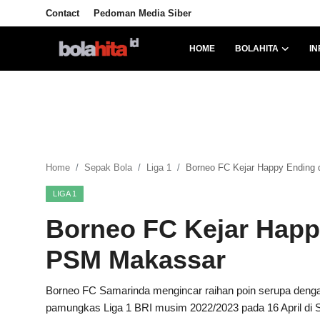
Contact
Pedoman Media Siber
HOME
BOLAHITA
IN
Home
Bolahita
Info Sumut
Home
Sepak Bola
Liga 1
Borneo FC Kejar Happy Ending
All Sports
LIGA 1
Sepak Bola
Borneo FC Kejar Happ
Sosok
PSM Makassar
Futsalhita
Borneo FC Samarinda mengincar raihan poin serupa deng
pamungkas Liga 1 BRI musim 2022/2023 pada 16 April di S
Sportainment