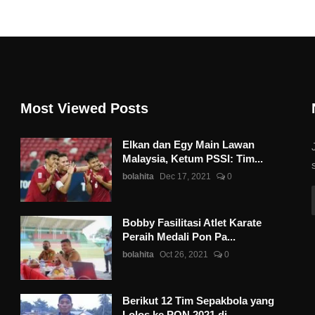
Most Viewed Posts
Elkan dan Egy Main Lawan
Malaysia, Ketum PSSI: Tim...
bolahita
Dec 17, 2021
0
Bobby Fasilitasi Atlet Karate
Peraih Medali Pon Pa...
bolahita
Oct 26, 2021
0
Berikut 12 Tim Sepakbola yang
Lolos ke PON 2021 di...