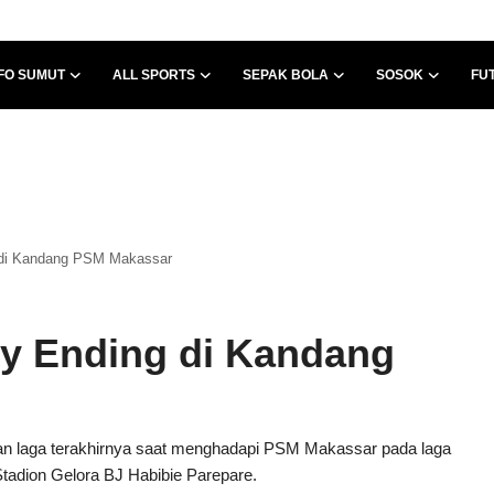
FO SUMUT
ALL SPORTS
SEPAK BOLA
SOSOK
FU
 di Kandang PSM Makassar
y Ending di Kandang
an laga terakhirnya saat menghadapi PSM Makassar pada laga
tadion Gelora BJ Habibie Parepare.