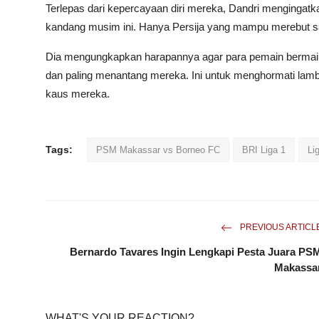
Terlepas dari kepercayaan diri mereka, Dandri mengingatka
kandang musim ini. Hanya Persija yang mampu merebut sat
Dia mengungkapkan harapannya agar para pemain bermain d
dan paling menantang mereka. Ini untuk menghormati lamb
kaus mereka.
Tags:
PSM Makassar vs Borneo FC
BRI Liga 1
Li
PREVIOUS ARTICL
Bernardo Tavares Ingin Lengkapi Pesta Juara PS
Makassa
WHAT'S YOUR REACTION?