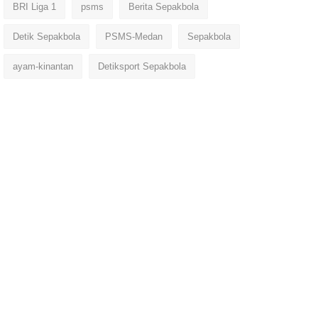
BRI Liga 1
psms
Berita Sepakbola
Detik Sepakbola
PSMS-Medan
Sepakbola
ayam-kinantan
Detiksport Sepakbola