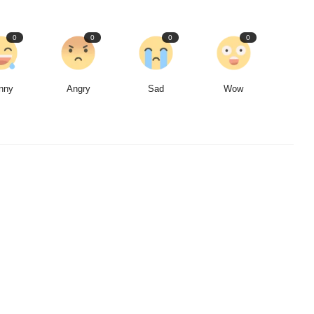
0
0
0
0
nny
Angry
Sad
Wow