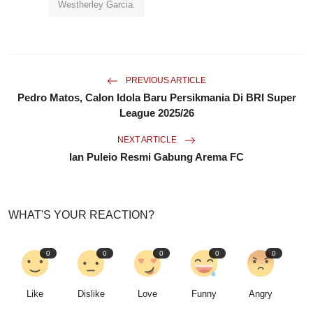
Westherley Garcia.
PREVIOUS ARTICLE
Pedro Matos, Calon Idola Baru Persikmania Di BRI Super
League 2025/26
NEXT ARTICLE
Ian Puleio Resmi Gabung Arema FC
WHAT'S YOUR REACTION?
0
0
0
0
0
Like
Dislike
Love
Funny
Angry