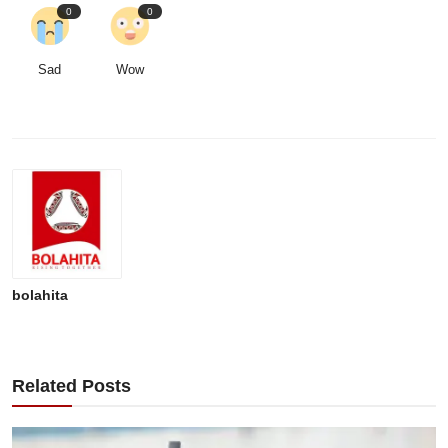
0
0
Sad
Wow
bolahita
Related Posts