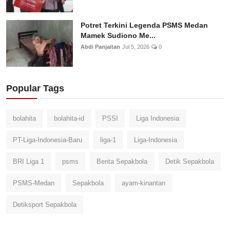
Potret Terkini Legenda PSMS Medan
Mamek Sudiono Me...
Abdi Panjaitan
Jul 5, 2026
0
Popular Tags
bolahita
bolahita-id
PSSI
Liga Indonesia
PT-Liga-Indonesia-Baru
liga-1
Liga-Indonesia
BRI Liga 1
psms
Berita Sepakbola
Detik Sepakbola
PSMS-Medan
Sepakbola
ayam-kinantan
Detiksport Sepakbola