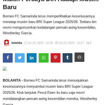
Baru
Total Sports
Borneo FC Samarinda terus memperlihatkan keseriusannya
Contact
menatap musim baru BRI Super League 2025/26. Terbaru tim
resmi mengumumkan kedatangan pemain asing kesembilan,
Pedoman Media Siber
Westherley Garcia.
bolahita
Jul 23, 2025 - 11:46
Jul 23, 2025 - 11:47
0
BOLAHITA -
Borneo FC Samarinda terus menunjukkan
keseriusannya menyambut musim baru BRI Super League
2025/26. Klub berjuluk Pesut Etam itu baru saja resmi
mendatangkan pemain asing kesembilan mereka, Westherley
Garcia.