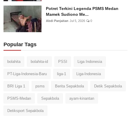
Potret Terkini Legenda PSMS Medan
Mamek Sudiono Me...
Abdi Panjaitan
Jul 5, 2026
0
Popular Tags
bolahita
bolahita-id
PSSI
Liga Indonesia
PT-Liga-Indonesia-Baru
liga-1
Liga-Indonesia
BRI Liga 1
psms
Berita Sepakbola
Detik Sepakbola
PSMS-Medan
Sepakbola
ayam-kinantan
Detiksport Sepakbola