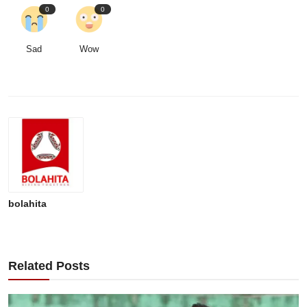
0
0
Sad
Wow
bolahita
Related Posts