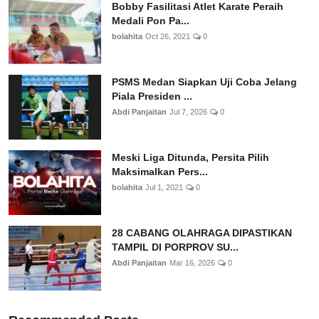
Bobby Fasilitasi Atlet Karate Peraih
Medali Pon Pa...
bolahita
Oct 26, 2021
0
PSMS Medan Siapkan Uji Coba Jelang
Piala Presiden ...
Abdi Panjaitan
Jul 7, 2026
0
Meski Liga Ditunda, Persita Pilih
Maksimalkan Pers...
bolahita
Jul 1, 2021
0
28 CABANG OLAHRAGA DIPASTIKAN
TAMPIL DI PORPROV SU...
Abdi Panjaitan
Mar 16, 2026
0