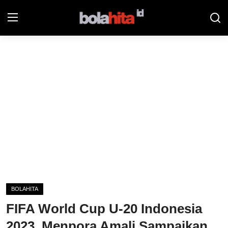
Home
Bolahita
Info Sumut
All Sports
Sepak Bola
Sosok
BOLAHITA
Futsalhita
FIFA World Cup U-20 Indonesia
Sportainment
2023, Menpora Amali Sampaikan