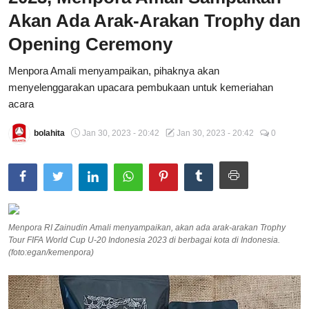
Akan Ada Arak-Arakan Trophy dan
Total Sports
Opening Ceremony
Contact
Menpora Amali menyampaikan, pihaknya akan
Pedoman Media Siber
menyelenggarakan upacara pembukaan untuk kemeriahan
acara
bolahita
Jan 30, 2023 - 20:42
Jan 30, 2023 - 20:42
0
Menpora RI Zainudin Amali menyampaikan, akan ada arak-arakan Trophy
Tour FIFA World Cup U-20 Indonesia 2023 di berbagai kota di Indonesia.
(foto:egan/kemenpora)