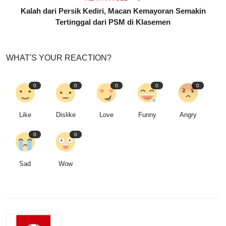
Kalah dari Persik Kediri, Macan Kemayoran Semakin
Tertinggal dari PSM di Klasemen
WHAT'S YOUR REACTION?
0
0
0
0
0
Like
Dislike
Love
Funny
Angry
0
0
Sad
Wow