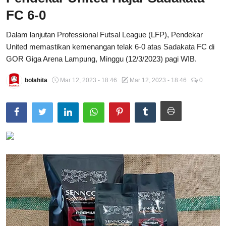
FC 6-0
Total Sports
Dalam lanjutan Professional Futsal League (LFP), Pendekar
Contact
United memastikan kemenangan telak 6-0 atas Sadakata FC di
GOR Giga Arena Lampung, Minggu (12/3/2023) pagi WIB.
Pedoman Media Siber
bolahita
Mar 12, 2023 - 18:46
Mar 12, 2023 - 18:46
0