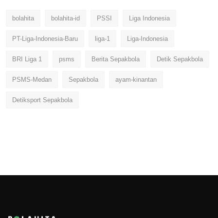
bolahita
bolahita-id
PSSI
Liga Indonesia
PT-Liga-Indonesia-Baru
liga-1
Liga-Indonesia
BRI Liga 1
psms
Berita Sepakbola
Detik Sepakbola
PSMS-Medan
Sepakbola
ayam-kinantan
Detiksport Sepakbola