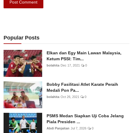
Post Comment
Popular Posts
Elkan dan Egy Main Lawan Malaysia,
Ketum PSSI: Tim...
bolahita
Dec 17, 2021
0
Bobby Fasilitasi Atlet Karate Peraih
Medali Pon Pa...
bolahita
Oct 26, 2021
0
PSMS Medan Siapkan Uji Coba Jelang
Piala Presiden ...
Abdi Panjaitan
Jul 7, 2026
0