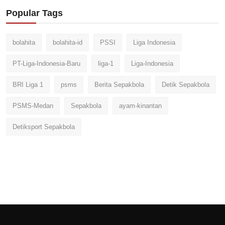
Popular Tags
bolahita
bolahita-id
PSSI
Liga Indonesia
PT-Liga-Indonesia-Baru
liga-1
Liga-Indonesia
BRI Liga 1
psms
Berita Sepakbola
Detik Sepakbola
PSMS-Medan
Sepakbola
ayam-kinantan
Detiksport Sepakbola