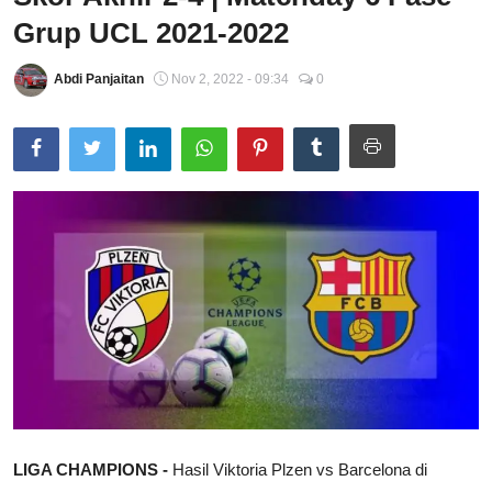
Grup UCL 2021-2022
Total Sports
Abdi Panjaitan
Nov 2, 2022 - 09:34
0
Contact
Pedoman Media Siber
LIGA CHAMPIONS -
Hasil Viktoria Plzen vs Barcelona di