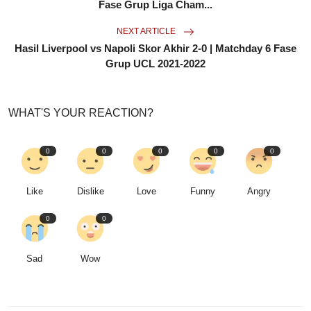
Fase Grup Liga Cham...
NEXT ARTICLE
Hasil Liverpool vs Napoli Skor Akhir 2-0 | Matchday 6 Fase
Grup UCL 2021-2022
WHAT'S YOUR REACTION?
0
0
0
0
0
Like
Dislike
Love
Funny
Angry
0
0
Sad
Wow