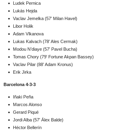
Ludek Pernica
Lukás Hejda
Vaclav Jemelka (57′ Milan Havel)
Libor Holik
Adam Vlkanova
Lukas Kalvach (78′ Ales Cermak)
Modou N’diaye (57′ Pavel Bucha)
Tomas Chory (79′ Fortune Akpan Bassey)
Vaclav Pilar (88′ Adam Kronus)
Erik Jirka
Barcelona 4-3-3
Iñaki Peña
Marcos Alonso
Gerard Piqué
Jordi Alba (57′ Álex Balde)
Héctor Bellerín