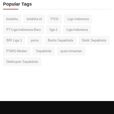
Popular Tags
bolahita
bolahita-id
PSSI
Liga Indonesia
PT-Liga-Indonesia-Baru
liga-1
Liga-Indonesia
BRI Liga 1
psms
Berita Sepakbola
Detik Sepakbola
PSMS-Medan
Sepakbola
ayam-kinantan
Detiksport Sepakbola