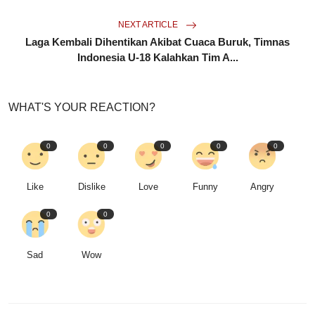
NEXT ARTICLE
Laga Kembali Dihentikan Akibat Cuaca Buruk, Timnas
Indonesia U-18 Kalahkan Tim A...
WHAT'S YOUR REACTION?
0
0
0
0
0
Like
Dislike
Love
Funny
Angry
0
0
Sad
Wow