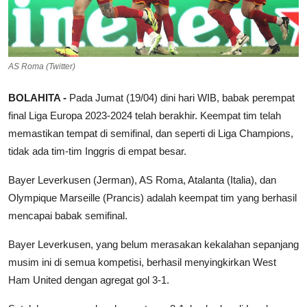
AS Roma (Twitter)
BOLAHITA -
Pada Jumat (19/04) dini hari WIB, babak perempat
final Liga Europa 2023-2024 telah berakhir. Keempat tim telah
memastikan tempat di semifinal, dan seperti di Liga Champions,
tidak ada tim-tim Inggris di empat besar.
Bayer Leverkusen (Jerman), AS Roma, Atalanta (Italia), dan
Olympique Marseille (Prancis) adalah keempat tim yang berhasil
mencapai babak semifinal.
Bayer Leverkusen, yang belum merasakan kekalahan sepanjang
musim ini di semua kompetisi, berhasil menyingkirkan West
Ham United dengan agregat gol 3-1.