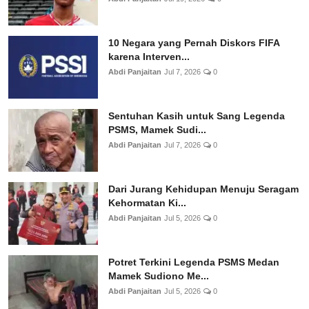
10 Negara yang Pernah Diskors FIFA
karena Interven...
Abdi Panjaitan
Jul 7, 2026
0
Sentuhan Kasih untuk Sang Legenda
PSMS, Mamek Sudi...
Abdi Panjaitan
Jul 7, 2026
0
Dari Jurang Kehidupan Menuju Seragam
Kehormatan Ki...
Abdi Panjaitan
Jul 5, 2026
0
Potret Terkini Legenda PSMS Medan
Mamek Sudiono Me...
Abdi Panjaitan
Jul 5, 2026
0