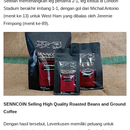
Setelah memenangkan leg pertama 2-1, leg kedua di London
Stadium berakhir imbang 1-1, dengan gol dari Michail Antonio
(menit ke-13) untuk West Ham yang dibalas oleh Jeremie
Frimpong (menit ke-89).
SENNCOIN Selling High Quality Roasted Beans and Ground
Coffee
Dengan hasil tersebut, Leverkusen memiliki peluang untuk