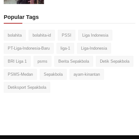
Popular Tags
bolahita
bolahita-id
PSSI
Liga Indonesia
PT-Liga-Indonesia-Baru
liga-1
Liga-Indonesia
BRI Liga 1
psms
Berita Sepakbola
Detik Sepakbola
PSMS-Medan
Sepakbola
ayam-kinantan
Detiksport Sepakbola