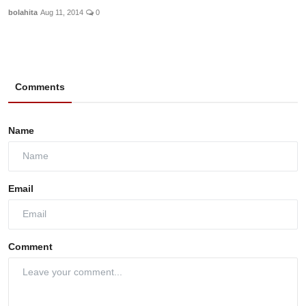
bolahita
Aug 11, 2014
0
Comments
Name
Email
Comment