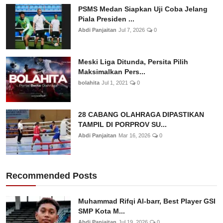
PSMS Medan Siapkan Uji Coba Jelang
Piala Presiden ...
Abdi Panjaitan
Jul 7, 2026
0
Meski Liga Ditunda, Persita Pilih
Maksimalkan Pers...
bolahita
Jul 1, 2021
0
28 CABANG OLAHRAGA DIPASTIKAN
TAMPIL DI PORPROV SU...
Abdi Panjaitan
Mar 16, 2026
0
Recommended Posts
Muhammad Rifqi Al-barr, Best Player GSI
SMP Kota M...
Abdi Panjaitan
Jul 19, 2026
0