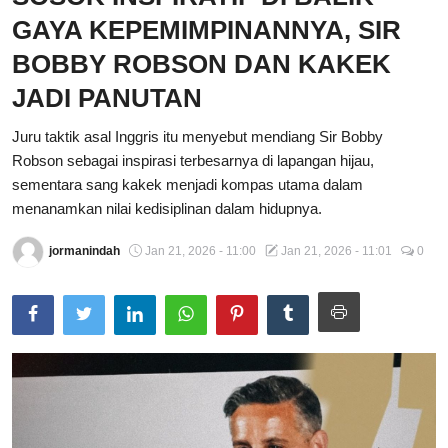
GAYA KEPEMIMPINANNYA, SIR
Total Sports
BOBBY ROBSON DAN KAKEK
Contact
JADI PANUTAN
Pedoman Media Siber
Juru taktik asal Inggris itu menyebut mendiang Sir Bobby
Robson sebagai inspirasi terbesarnya di lapangan hijau,
sementara sang kakek menjadi kompas utama dalam
menanamkan nilai kedisiplinan dalam hidupnya.
jormanindah
Jan 21, 2026 - 11:00
Jan 21, 2026 - 11:01
0