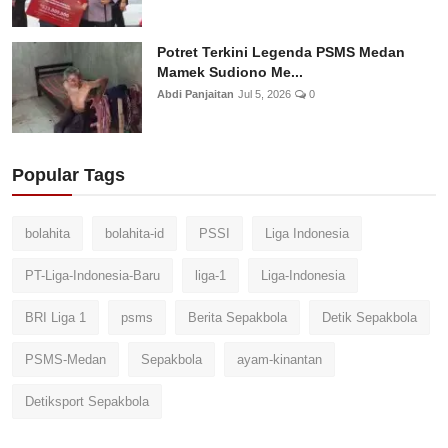
Potret Terkini Legenda PSMS Medan
Mamek Sudiono Me...
Abdi Panjaitan
Jul 5, 2026
0
Popular Tags
bolahita
bolahita-id
PSSI
Liga Indonesia
PT-Liga-Indonesia-Baru
liga-1
Liga-Indonesia
BRI Liga 1
psms
Berita Sepakbola
Detik Sepakbola
PSMS-Medan
Sepakbola
ayam-kinantan
Detiksport Sepakbola