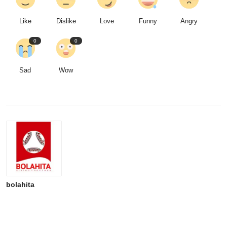
Like
Dislike
Love
Funny
Angry
0
0
Sad
Wow
bolahita