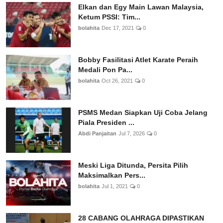
Elkan dan Egy Main Lawan Malaysia,
Ketum PSSI: Tim...
bolahita
Dec 17, 2021
0
Bobby Fasilitasi Atlet Karate Peraih
Medali Pon Pa...
bolahita
Oct 26, 2021
0
PSMS Medan Siapkan Uji Coba Jelang
Piala Presiden ...
Abdi Panjaitan
Jul 7, 2026
0
Meski Liga Ditunda, Persita Pilih
Maksimalkan Pers...
bolahita
Jul 1, 2021
0
28 CABANG OLAHRAGA DIPASTIKAN