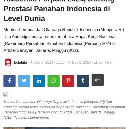
Prestasi Panahan Indonesia di
Total Sports
Level Dunia
Contact
Menteri Pemuda dan Olahraga Republik Indonesia (Menpora RI)
Pedoman Media Siber
Dito Ariotedjo secara resmi membuka Rapat Kerja Nasional
(Rakernas) Persatuan Panahan Indonesia (Perpani) 2024 di
Artotel Senayan, Jakarta, Minggu (8/12).
bolahita
Dec 9, 2024 - 11:27
Dec 9, 2024 - 11:28
0
Menteri Pemuda dan Olahraga Republik Indonesia (Menpora RI) Dito
Ariotedjo secara resmi membuka Rapat Kerja Nasional (Rakernas) Persatuan
Panahan Indonesia (Perpani) 2024 di Artotel Senayan, Jakarta, Minggu
(8/12).(foto:herry/kemenpora)