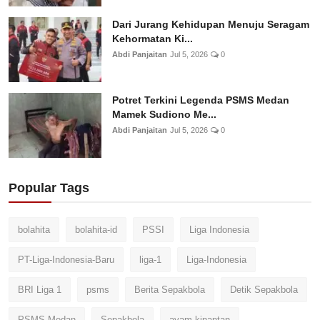
Dari Jurang Kehidupan Menuju Seragam
Kehormatan Ki...
Abdi Panjaitan
Jul 5, 2026
0
Potret Terkini Legenda PSMS Medan
Mamek Sudiono Me...
Abdi Panjaitan
Jul 5, 2026
0
Popular Tags
bolahita
bolahita-id
PSSI
Liga Indonesia
PT-Liga-Indonesia-Baru
liga-1
Liga-Indonesia
BRI Liga 1
psms
Berita Sepakbola
Detik Sepakbola
PSMS-Medan
Sepakbola
ayam-kinantan