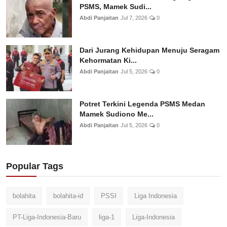
PSMS, Mamek Sudi...
Abdi Panjaitan
Jul 7, 2026
0
Dari Jurang Kehidupan Menuju Seragam
Kehormatan Ki...
Abdi Panjaitan
Jul 5, 2026
0
Potret Terkini Legenda PSMS Medan
Mamek Sudiono Me...
Abdi Panjaitan
Jul 5, 2026
0
Popular Tags
bolahita
bolahita-id
PSSI
Liga Indonesia
PT-Liga-Indonesia-Baru
liga-1
Liga-Indonesia