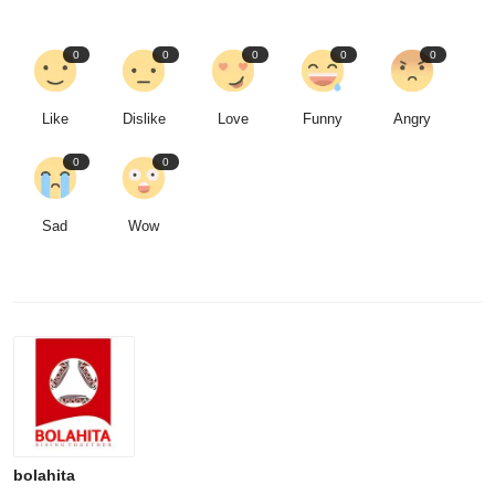
0
0
0
0
0
Like
Dislike
Love
Funny
Angry
0
0
Sad
Wow
bolahita