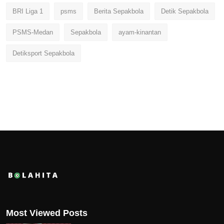
BRI Liga 1
psms
Berita Sepakbola
Detik Sepakbola
PSMS-Medan
Sepakbola
ayam-kinantan
Detiksport Sepakbola
Most Viewed Posts