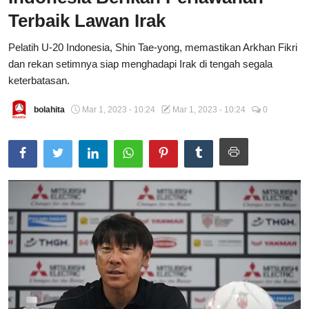
Terbaik Lawan Irak
Total Sports
Pelatih U-20 Indonesia, Shin Tae-yong, memastikan Arkhan Fikri
Contact
dan rekan setimnya siap menghadapi Irak di tengah segala
keterbatasan.
Pedoman Media Siber
bolahita
Mar 1, 2023 - 10:24
Mar 1, 2023 - 10:24
0