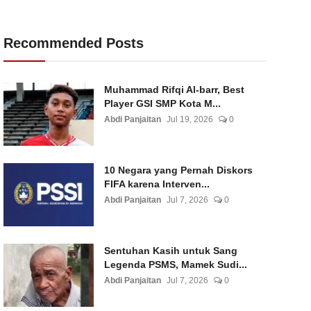
Recommended Posts
Muhammad Rifqi Al-barr, Best
Player GSI SMP Kota M...
Abdi Panjaitan
Jul 19, 2026
0
10 Negara yang Pernah Diskors
FIFA karena Interven...
Abdi Panjaitan
Jul 7, 2026
0
Sentuhan Kasih untuk Sang
Legenda PSMS, Mamek Sudi...
Abdi Panjaitan
Jul 7, 2026
0