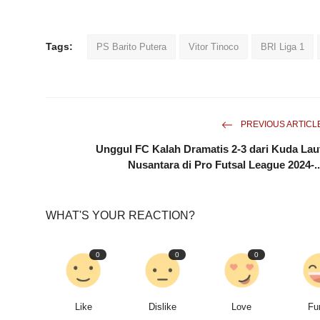
Tags:
PS Barito Putera
Vitor Tinoco
BRI Liga 1
PREVIOUS ARTICL
Unggul FC Kalah Dramatis 2-3 dari Kuda Lau
Nusantara di Pro Futsal League 2024-..
WHAT'S YOUR REACTION?
0
0
0
Like
Dislike
Love
Fu