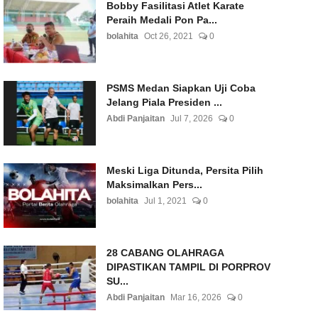
Bobby Fasilitasi Atlet Karate
Peraih Medali Pon Pa...
bolahita
Oct 26, 2021
0
PSMS Medan Siapkan Uji Coba
Jelang Piala Presiden ...
Abdi Panjaitan
Jul 7, 2026
0
Meski Liga Ditunda, Persita Pilih
Maksimalkan Pers...
bolahita
Jul 1, 2021
0
28 CABANG OLAHRAGA
DIPASTIKAN TAMPIL DI PORPROV
SU...
Abdi Panjaitan
Mar 16, 2026
0