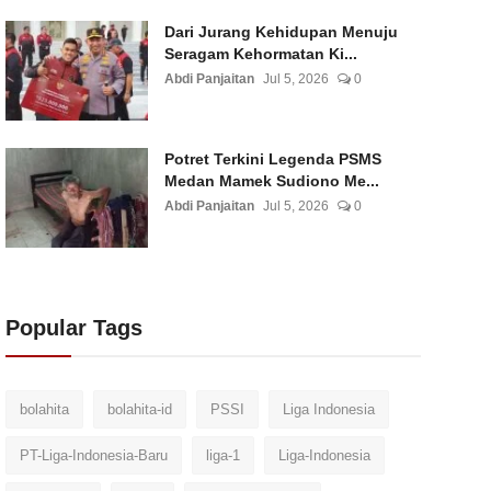
Dari Jurang Kehidupan Menuju
Seragam Kehormatan Ki...
Abdi Panjaitan
Jul 5, 2026
0
Potret Terkini Legenda PSMS
Medan Mamek Sudiono Me...
Abdi Panjaitan
Jul 5, 2026
0
Popular Tags
bolahita
bolahita-id
PSSI
Liga Indonesia
PT-Liga-Indonesia-Baru
liga-1
Liga-Indonesia