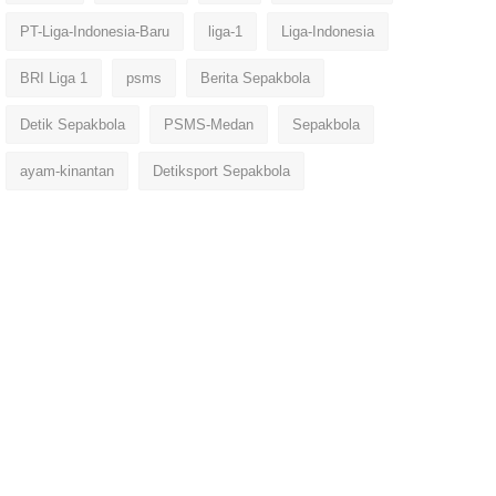
PT-Liga-Indonesia-Baru
liga-1
Liga-Indonesia
BRI Liga 1
psms
Berita Sepakbola
Detik Sepakbola
PSMS-Medan
Sepakbola
ayam-kinantan
Detiksport Sepakbola