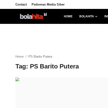
Contact
Pedoman Media Siber
HOME
BOLAHITA
IN
Home
Bolahita
Info Sumut
Home
PS Barito Putera
All Sports
Tag: PS Barito Putera
Sepak Bola
Sosok
Futsalhita
Sportainment