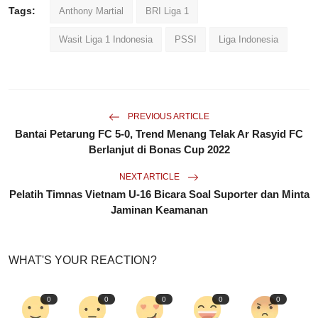
Tags:
Anthony Martial
BRI Liga 1
Wasit Liga 1 Indonesia
PSSI
Liga Indonesia
PREVIOUS ARTICLE
Bantai Petarung FC 5-0, Trend Menang Telak Ar Rasyid FC
Berlanjut di Bonas Cup 2022
NEXT ARTICLE
Pelatih Timnas Vietnam U-16 Bicara Soal Suporter dan Minta
Jaminan Keamanan
WHAT'S YOUR REACTION?
0
0
0
0
0