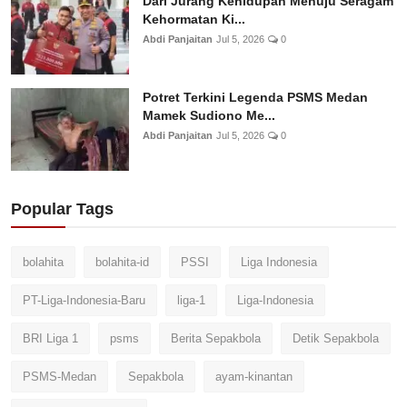
Dari Jurang Kehidupan Menuju Seragam
Kehormatan Ki...
Abdi Panjaitan
Jul 5, 2026
0
Potret Terkini Legenda PSMS Medan
Mamek Sudiono Me...
Abdi Panjaitan
Jul 5, 2026
0
Popular Tags
bolahita
bolahita-id
PSSI
Liga Indonesia
PT-Liga-Indonesia-Baru
liga-1
Liga-Indonesia
BRI Liga 1
psms
Berita Sepakbola
Detik Sepakbola
PSMS-Medan
Sepakbola
ayam-kinantan