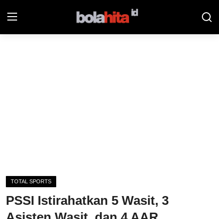
Home
Bolahita
Info Sumut
All Sports
Sepak Bola
Sosok
TOTAL SPORTS
Futsalhita
PSSI Istirahatkan 5 Wasit, 3
Sportainment
Asisten Wasit, dan 4 AAR