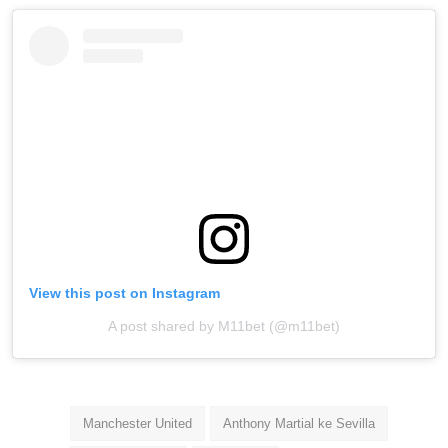
View this post on Instagram
A post shared by M11bet (@m11bet)
Manchester United
Anthony Martial ke Sevilla