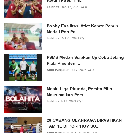
Ketum PSSI: Tim...
bolahita
Dec 17, 2021
0
Bobby Fasilitasi Atlet Karate Peraih
Medali Pon Pa...
bolahita
Oct 26, 2021
0
PSMS Medan Siapkan Uji Coba Jelang
Piala Presiden ...
Abdi Panjaitan
Jul 7, 2026
0
Meski Liga Ditunda, Persita Pilih
Maksimalkan Pers...
bolahita
Jul 1, 2021
0
28 CABANG OLAHRAGA DIPASTIKAN
TAMPIL DI PORPROV SU...
Abdi Panjaitan
Mar 16, 2026
0