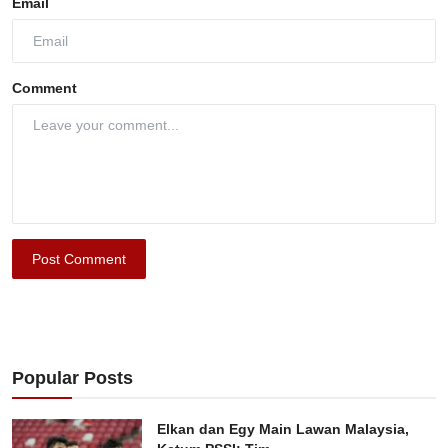
Email
Comment
Post Comment
Popular Posts
Elkan dan Egy Main Lawan Malaysia,