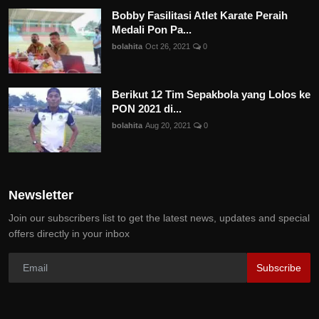
Bobby Fasilitasi Atlet Karate Peraih
Medali Pon Pa...
bolahita
Oct 26, 2021
0
Berikut 12 Tim Sepakbola yang Lolos ke
PON 2021 di...
bolahita
Aug 20, 2021
0
Newsletter
Join our subscribers list to get the latest news, updates and special
offers directly in your inbox
Subscribe