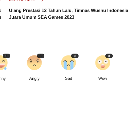
s
Ulang Prestasi 12 Tahun Lalu, Timnas Wushu Indonesia
n
Juara Umum SEA Games 2023
0
0
0
0
nny
Angry
Sad
Wow