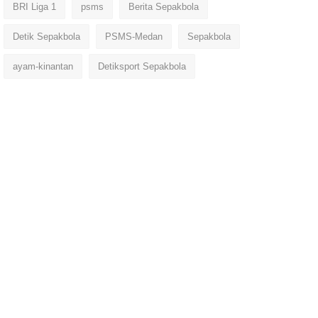
BRI Liga 1
psms
Berita Sepakbola
Detik Sepakbola
PSMS-Medan
Sepakbola
ayam-kinantan
Detiksport Sepakbola