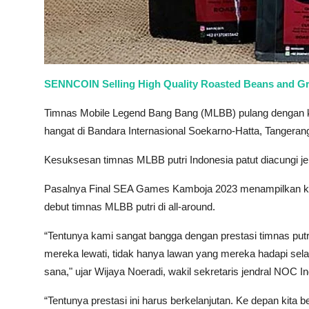
SENNCOIN Selling High Quality Roasted Beans and G
Timnas Mobile Legend Bang Bang (MLBB) pulang dengan ke
hangat di Bandara Internasional Soekarno-Hatta, Tangerang
Kesuksesan timnas MLBB putri Indonesia patut diacungi j
Pasalnya Final SEA Games Kamboja 2023 menampilkan kem
debut timnas MLBB putri di all-around.
“Tentunya kami sangat bangga dengan prestasi timnas p
mereka lewati, tidak hanya lawan yang mereka hadapi selam
sana," ujar Wijaya Noeradi, wakil sekretaris jendral NOC
“Tentunya prestasi ini harus berkelanjutan. Ke depan kita