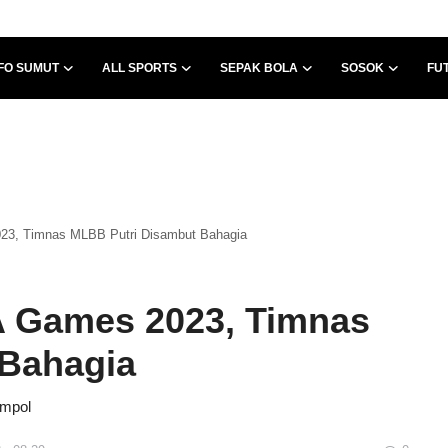
FO SUMUT
ALL SPORTS
SEPAK BOLA
SOSOK
FU
23, Timnas MLBB Putri Disambut Bahagia
A Games 2023, Timnas
 Bahagia
empol