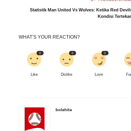
Statistik Man United Vs Wolves: Ketika Red Devil
Kondisi Terteka
WHAT'S YOUR REACTION?
0
0
0
Like
Dislike
Love
Fu
bolahita