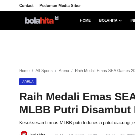
Contact
Pedoman Media Siber
HOME
BOLAHITA
IN
Home
Bolahita
Info Sumut
Home
All Sports
Arena
Raih Medali Emas SEA Games 20
All Sports
ARENA
Sepak Bola
Raih Medali Emas SE
Sosok
MLBB Putri Disambut
Futsalhita
Kesuksesan timnas MLBB putri Indonesia patut diacungi j
Sportainment