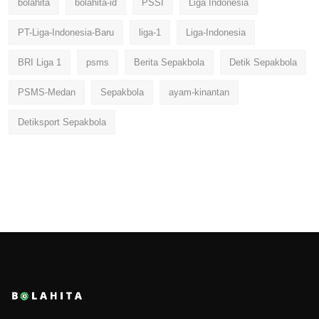
bolahita
bolahita-id
PSSI
Liga Indonesia
PT-Liga-Indonesia-Baru
liga-1
Liga-Indonesia
BRI Liga 1
psms
Berita Sepakbola
Detik Sepakbola
PSMS-Medan
Sepakbola
ayam-kinantan
Detiksport Sepakbola