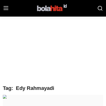
Home
Bolahita
Info Sumut
All Sports
Sepak Bola
Sosok
Tag: Edy Rahmayadi
Futsalhita
Sportainment