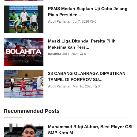
PSMS Medan Siapkan Uji Coba Jelang
Piala Presiden ...
Abdi Panjaitan
Jul 7, 2026
0
Meski Liga Ditunda, Persita Pilih
Maksimalkan Pers...
bolahita
Jul 1, 2021
0
28 CABANG OLAHRAGA DIPASTIKAN
TAMPIL DI PORPROV SU...
Abdi Panjaitan
Mar 16, 2026
0
Recommended Posts
Muhammad Rifqi Al-barr, Best Player GSI
SMP Kota M...