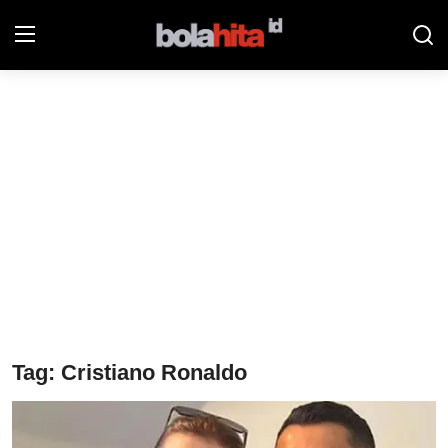
Home
Bolahita
Info Sumut
All Sports
Sepak Bola
Sosok
Tag: Cristiano Ronaldo
Futsalhita
Sportainment