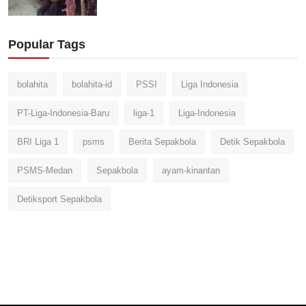
Popular Tags
bolahita
bolahita-id
PSSI
Liga Indonesia
PT-Liga-Indonesia-Baru
liga-1
Liga-Indonesia
BRI Liga 1
psms
Berita Sepakbola
Detik Sepakbola
PSMS-Medan
Sepakbola
ayam-kinantan
Detiksport Sepakbola