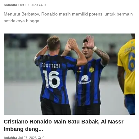
bolahita
Oct 19, 2023
0
Menurut Berbatov, Ronaldo masih memiliki potensi untuk bermain
setidaknya hingga...
Cristiano Ronaldo Main Satu Babak, Al Nassr
Imbang deng...
bolahita
Jul 27, 2023
0