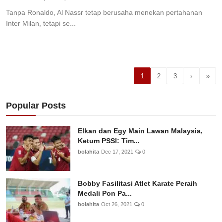
Tanpa Ronaldo, Al Nassr tetap berusaha menekan pertahanan
Inter Milan, tetapi se...
1
2
3
›
»
Popular Posts
Elkan dan Egy Main Lawan Malaysia,
Ketum PSSI: Tim...
bolahita
Dec 17, 2021
0
Bobby Fasilitasi Atlet Karate Peraih
Medali Pon Pa...
bolahita
Oct 26, 2021
0