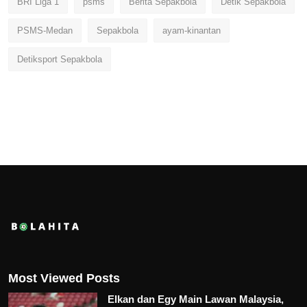
BRI Liga 1
psms
Berita Sepakbola
Detik Sepakbola
PSMS-Medan
Sepakbola
ayam-kinantan
Detiksport Sepakbola
Most Viewed Posts
Elkan dan Egy Main Lawan Malaysia,